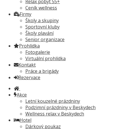
Relax pobyt 55+
Ceník wellness
Firmy
Školy a skupiny
Sportovní kluby
Školy plavání
Senior organizace
Prohlídka
Fotogalerie
Virtuální prohlídka
Kontakt
Práce a brigády
Rezervace
Akce
Letní kouzelné prázdniny
Podzimní prázdniny v Beskydech
Wellness relax v Beskydech
Hotel
Dárkový poukaz