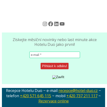
Instagram
Facebook
LinkedIn
YouTube
Získejte měsíční novinky nebo last minute akce
Hotelu Duo jako první!
Recepce Hotelu Duo ~ e-mail
recepce@hotel-duo.cz
~
telefon
+420 571 645 115
~ mobil
+420 737 211 117
~
Rezervace online