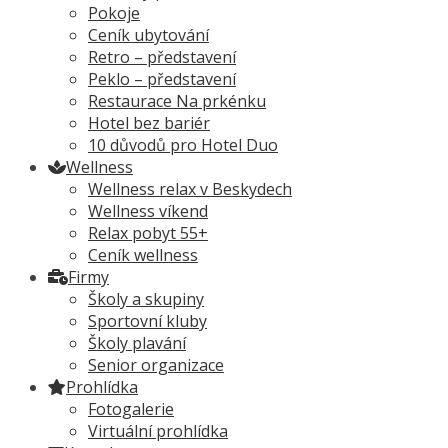
Pokoje
Ceník ubytování
Retro – představení
Peklo – představení
Restaurace Na prkénku
Hotel bez bariér
10 důvodů pro Hotel Duo
Wellness
Wellness relax v Beskydech
Wellness víkend
Relax pobyt 55+
Ceník wellness
Firmy
Školy a skupiny
Sportovní kluby
Školy plavání
Senior organizace
Prohlídka
Fotogalerie
Virtuální prohlídka