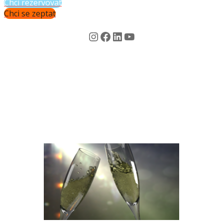
Chci rezervovat
Chci se zeptat
Instagram
Facebook
LinkedIn
YouTube