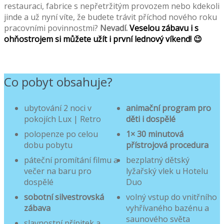
restauraci, fabrice s nepřetržitým provozem nebo kdekoli
jinde a už nyní víte, že budete trávit příchod nového roku
pracovními povinnostmi?
Nevadí.
Veselou zábavu i s
ohňostrojem si můžete užít i první lednový víkend! 😉
Co pobyt obsahuje?
ubytování 2 noci v
animační program pro
pokojích Lux | Retro
děti i dospělé
polopenze po celou
1× 30 minutová
dobu pobytu
přístrojová procedura
páteční promítání filmu a
bezplatný dětský
večer na baru pro
lyžařský vlek u Hotelu
dospělé
Duo
sobotní silvestrovská
volný vstup do vnitřního
zábava
vyhřívaného bazénu a
saunového světa
slavnostní přípitek a