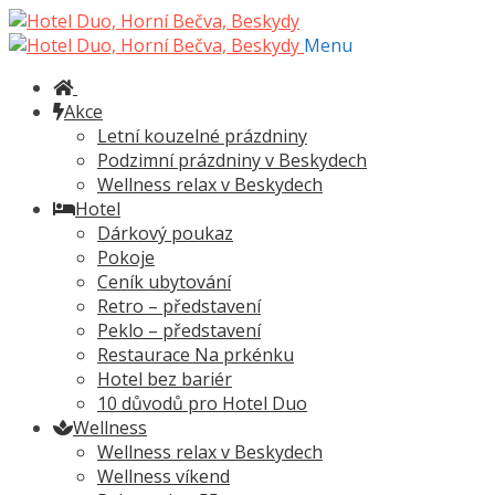
Přeskočit
Přejít
na
k
Menu
navigaci
obsahu
webu
Akce
Letní kouzelné prázdniny
Podzimní prázdniny v Beskydech
Wellness relax v Beskydech
Hotel
Dárkový poukaz
Pokoje
Ceník ubytování
Retro – představení
Peklo – představení
Restaurace Na prkénku
Hotel bez bariér
10 důvodů pro Hotel Duo
Wellness
Wellness relax v Beskydech
Wellness víkend