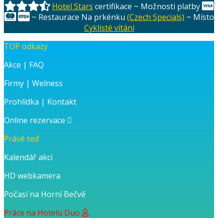
Hotel Stars
certifikace ~ Možnosti platby
~ Restaurace Na prkénku
(Czech Specials)
~ Místo
Cyklisté vítáni
TOP odkazy
Akce
|
FAQ
Firmy
|
Welness
Prohlídka
|
Kontakt
Online rezervace
Právě teď
Kalendář akcí
HD webkamera
Počasí na Horní Bečvě
Práce na Hotelu Duo