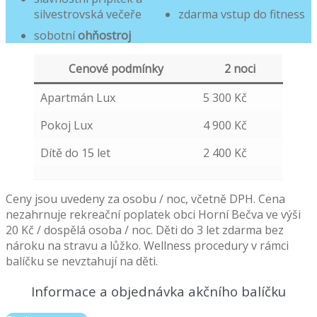
silvestrovská večeře
zdarma vstup do fitness
sobotní
ohňostroj
Cenové podmínky
2 noci
Apartmán Lux
5 300 Kč
Pokoj Lux
4 900 Kč
Dítě do 15 let
2 400 Kč
Ceny jsou uvedeny za osobu / noc, včetně DPH. Cena
nezahrnuje rekreační poplatek obci Horní Bečva ve výši
20 Kč / dospělá osoba / noc. Děti do 3 let zdarma bez
nároku na stravu a lůžko. Wellness procedury v rámci
balíčku se nevztahují na děti.
Informace a objednávka akčního balíčku