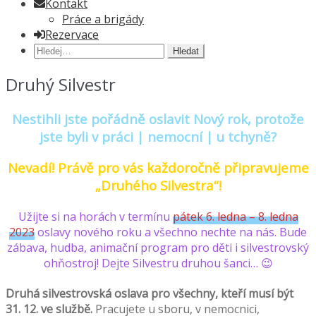
Kontakt
Práce a brigády
Rezervace
Hledat:
Druhý Silvestr
Nestihli jste pořádně oslavit Nový rok, protože
jste byli v práci | nemocní | u tchyně?
Nevadí! Právě pro vás každoročně připravujeme
„Druhého Silvestra“!
Užijte si na horách v termínu
pátek 6. ledna – 8. ledna
2023
oslavy nového roku a všechno nechte na nás. Bude
zábava, hudba, animační program pro děti i silvestrovský
ohňostroj! Dejte Silvestru druhou šanci… 😉
Druhá silvestrovská oslava pro všechny, kteří musí být
31. 12. ve službě.
Pracujete u sboru, v nemocnici,