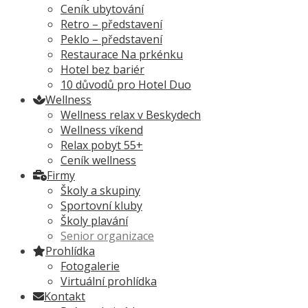
Ceník ubytování
Retro – představení
Peklo – představení
Restaurace Na prkénku
Hotel bez bariér
10 důvodů pro Hotel Duo
Wellness
Wellness relax v Beskydech
Wellness víkend
Relax pobyt 55+
Ceník wellness
Firmy
Školy a skupiny
Sportovní kluby
Školy plavání
Senior organizace
Prohlídka
Fotogalerie
Virtuální prohlídka
Kontakt