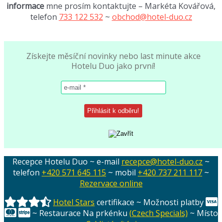
informace
mne prosím kontaktujte – Markéta Kovářová,
telefon
733 122 532
~
obchod@hotel-duo.cz
Získejte měsíční novinky nebo last minute akce
Hotelu Duo jako první!
Recepce Hotelu Duo ~ e-mail
recepce@hotel-duo.cz
~
telefon
+420 571 645 115
~ mobil
+420 737 211 117
~
Rezervace online
Hotel Stars
certifikace ~ Možnosti platby
~ Restaurace Na prkénku
(Czech Specials)
~ Místo