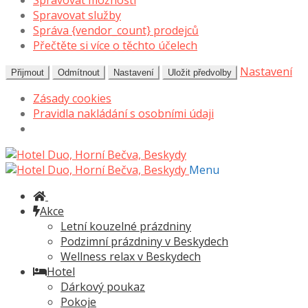
Spravovat možnosti
Spravovat služby
Správa {vendor_count} prodejců
Přečtěte si více o těchto účelech
Nastavení
Přijmout
Odmítnout
Nastavení
Uložit předvolby
Zásady cookies
Pravidla nakládání s osobními údaji
Přeskočit
Přejít
na
k
Menu
navigaci
obsahu
webu
Akce
Letní kouzelné prázdniny
Podzimní prázdniny v Beskydech
Wellness relax v Beskydech
Hotel
Dárkový poukaz
Pokoje