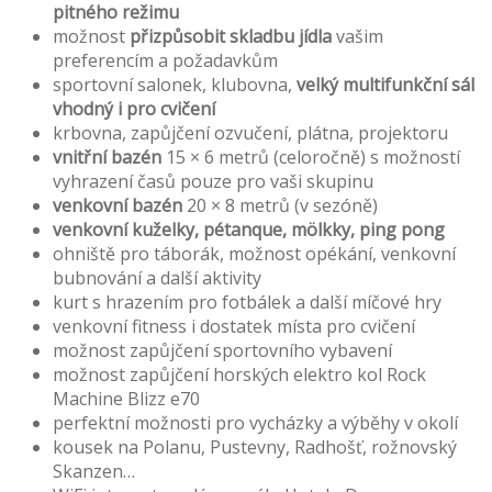
pitného režimu
možnost
přizpůsobit skladbu jídla
vašim
preferencím a požadavkům
sportovní salonek, klubovna,
velký multifunkční sál
vhodný i pro cvičení
krbovna, zapůjčení ozvučení, plátna, projektoru
vnitřní bazén
15 × 6 metrů (celoročně) s možností
vyhrazení časů pouze pro vaši skupinu
venkovní bazén
20 × 8 metrů (v sezóně)
venkovní kuželky, pétanque, mölkky, ping pong
ohniště pro táborák, možnost opékání, venkovní
bubnování a další aktivity
kurt s hrazením pro fotbálek a další míčové hry
venkovní fitness i dostatek místa pro cvičení
možnost zapůjčení sportovního vybavení
možnost zapůjčení horských elektro kol Rock
Machine Blizz e70
perfektní možnosti pro vycházky a výběhy v okolí
kousek na Polanu, Pustevny, Radhošť, rožnovský
Skanzen…