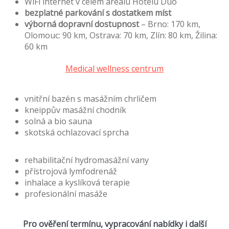
WiFi internet v celém areálu Hotelu Duo
bezplatné parkování s dostatkem míst
výborná dopravní dostupnost
– Brno: 170 km,
Olomouc: 90 km, Ostrava: 70 km, Zlín: 80 km, Žilina:
60 km
Medical wellness centrum
vnitřní bazén s masážním chrličem
kneippův masážní chodník
solná a bio sauna
skotská ochlazovací sprcha
rehabilitační hydromasážní vany
přístrojová lymfodrenáž
inhalace a kyslíková terapie
profesionální masáže
Pro ověření termínu, vypracování nabídky i další