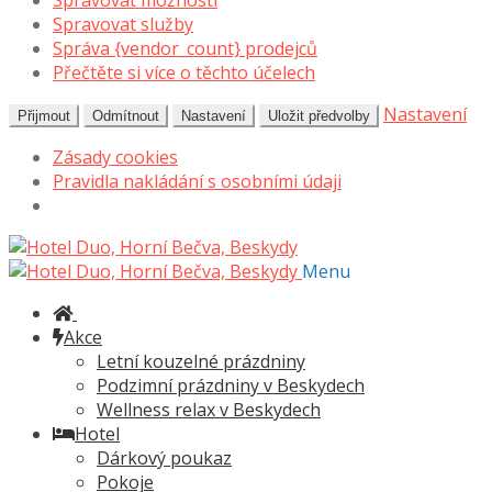
Spravovat možnosti
Spravovat služby
Správa {vendor_count} prodejců
Přečtěte si více o těchto účelech
Nastavení
Přijmout
Odmítnout
Nastavení
Uložit předvolby
Zásady cookies
Pravidla nakládání s osobními údaji
Přeskočit
Přejít
na
k
Menu
navigaci
obsahu
webu
Akce
Letní kouzelné prázdniny
Podzimní prázdniny v Beskydech
Wellness relax v Beskydech
Hotel
Dárkový poukaz
Pokoje