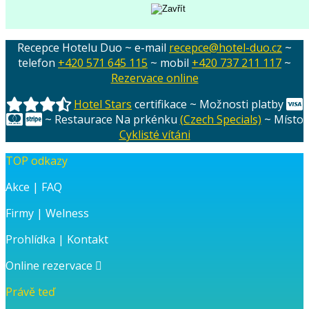
Recepce Hotelu Duo ~ e-mail
recepce@hotel-duo.cz
~
telefon
+420 571 645 115
~ mobil
+420 737 211 117
~
Rezervace online
Hotel Stars
certifikace ~ Možnosti platby
~ Restaurace Na prkénku
(Czech Specials)
~ Místo
Cyklisté vítáni
TOP odkazy
Akce
|
FAQ
Firmy
|
Welness
Prohlídka
|
Kontakt
Online rezervace
Právě teď