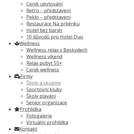
Ceník ubytování
Retro – představení
Peklo – představení
Restaurace Na prkénku
Hotel bez bariér
10 důvodů pro Hotel Duo
Wellness
Wellness relax v Beskydech
Wellness víkend
Relax pobyt 55+
Ceník wellness
Firmy
Školy a skupiny
Sportovní kluby
Školy plavání
Senior organizace
Prohlídka
Fotogalerie
Virtuální prohlídka
Kontakt