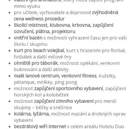
mimo výuku
pro učitele, vychovatele a doprovod
zvýhodněná
cena wellness procedur
školící místnost, klubovna, krbovna, zapůjčení
ozvučení, plátna, projektoru
vnitřní bazén
s možností vyhrazení času jen pro vaši
školu / skupinu
kurt pro beach volejbal
, kurt s hrazením pro florbal,
fotbálek a další míčové hry
ohniště pro táborák
, možnost opékání, venkovní
bubnování a další aktivity
malé lanové centrum, venkovní fitness
, kuželky,
pétanque, mölkky, ping pong
možnost
zapůjčení sportovního vybavení
, zapůjčení
horských kol a koloběžek
možnost
zapůjčení zimního vybavení
pro menší
skupiny – běžky a sněžnice
kolárna, lyžárna,
možnost mazání a drobných oprav
vybavení
bezdrátový wiFi internet
v celém areálu Hotelu Duo