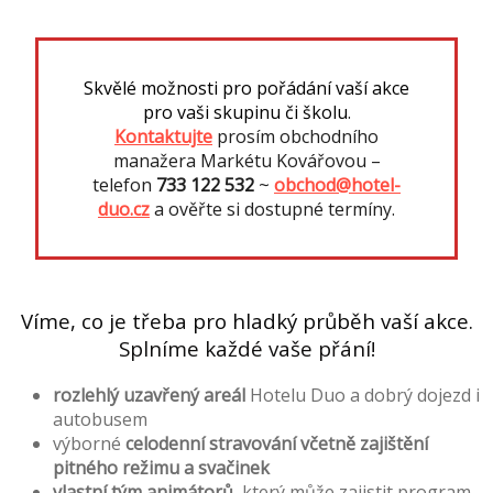
Skvělé možnosti pro pořádání vaší akce
pro vaši skupinu či školu
.
Kontaktujte
prosím obchodního
manažera Markétu Kovářovou –
telefon
733 122 532
~
obchod@hotel-
duo.cz
a ověřte si dostupné termíny.
Víme, co je třeba pro hladký průběh vaší akce.
Splníme každé vaše přání!
rozlehlý uzavřený areál
Hotelu Duo a dobrý dojezd i
autobusem
výborné
celodenní stravování včetně zajištění
pitného režimu a svačinek
vlastní tým animátorů
, který může zajistit program