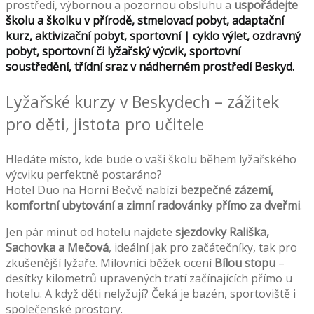
prostředí, výbornou a pozornou obsluhu a
uspořádejte
školu a školku v přírodě, stmelovací pobyt, adaptační
kurz, aktivizační pobyt, sportovní | cyklo výlet, ozdravný
pobyt, sportovní či lyžařský výcvik, sportovní
soustředění, třídní sraz v nádherném prostředí Beskyd.
Lyžařské kurzy v Beskydech – zážitek
pro děti, jistota pro učitele
Hledáte místo, kde bude o vaši školu během lyžařského
výcviku perfektně postaráno?
Hotel Duo na Horní Bečvě nabízí
bezpečné zázemí,
komfortní ubytování a zimní radovánky přímo za dveřmi
.
Jen pár minut od hotelu najdete
sjezdovky Rališka,
Sachovka a Mečová
, ideální jak pro začátečníky, tak pro
zkušenější lyžaře. Milovníci běžek ocení
Bílou stopu
–
desítky kilometrů upravených tratí začínajících přímo u
hotelu. A když děti nelyžují? Čeká je bazén, sportoviště i
společenské prostory.