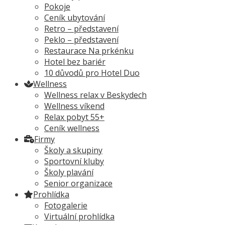
Pokoje
Ceník ubytování
Retro – představení
Peklo – představení
Restaurace Na prkénku
Hotel bez bariér
10 důvodů pro Hotel Duo
Wellness
Wellness relax v Beskydech
Wellness víkend
Relax pobyt 55+
Ceník wellness
Firmy
Školy a skupiny
Sportovní kluby
Školy plavání
Senior organizace
Prohlídka
Fotogalerie
Virtuální prohlídka