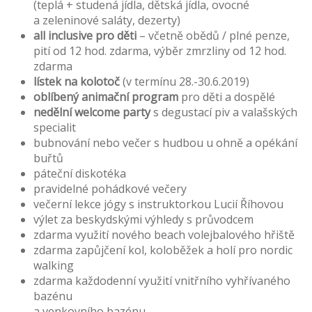
(teplá + studená jídla, dětská jídla, ovocné
a zeleninové saláty, dezerty)
all inclusive pro děti
– včetně obědů / plné penze,
pití od 12 hod. zdarma, výběr zmrzliny od 12 hod.
zdarma
lístek na kolotoč
(v termínu 28.-30.6.2019)
oblíbený animační program
pro děti a dospělé
nedělní welcome party
s degustací piv a valašských
specialit
bubnování nebo večer s hudbou u ohně a opékání
buřtů
páteční diskotéka
pravidelné pohádkové večery
večerní lekce jógy s instruktorkou Lucií Říhovou
výlet za beskydskými výhledy s průvodcem
zdarma využití nového beach volejbalového hřiště
zdarma zapůjčení kol, koloběžek a holí pro nordic
walking
zdarma každodenní využití vnitřního vyhřívaného
bazénu
a venkovního bazénu