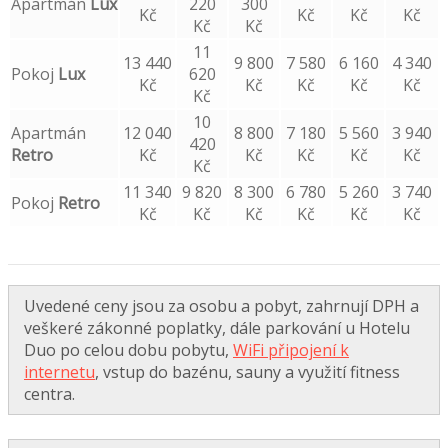
Apartmán
Lux
220
300
Kč
Kč
Kč
Kč
Kč
Kč
11
13 440
9 800
7 580
6 160
4 340
Pokoj
Lux
620
Kč
Kč
Kč
Kč
Kč
Kč
10
Apartmán
12 040
8 800
7 180
5 560
3 940
420
Retro
Kč
Kč
Kč
Kč
Kč
Kč
11 340
9 820
8 300
6 780
5 260
3 740
Pokoj
Retro
Kč
Kč
Kč
Kč
Kč
Kč
Uvedené ceny jsou za osobu a pobyt, zahrnují DPH a
veškeré zákonné poplatky, dále parkování u Hotelu
Duo po celou dobu pobytu,
WiFi připojení k
internetu
, vstup do bazénu, sauny a využití fitness
centra.