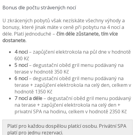
Bonus dle počtu strávených nocí
U zkrácených pobytů však nezískáte všechny výhody a
bonusy, které jinak máte v ceně při pobytu na 4 nocí a
déle. Platí jednoduché –
čím déle zůstanete, tím více
dostanete.
4 noci
– zapůjčení elektrokola na půl dne v hodnotě
600 Kč
5 nocí
– degustační oběd gril menu podávaný na
terase v hodnotě 350 Kč
6 nocí
– degustační oběd gril menu podávaný na
terase + zapůjčení elektrokola na celý den, celkem v
hodnotě 1350 Kč
7 nocí a déle
– degustační oběd gril menu podávaný
na terase + zapůjčení elektrokola na celý den +
privatní SPA na hodinu, celkem v hodnotě 2350 Kč
Platí pro každou dospělou platící osobu. Privátní SPA
platí pro jednu rezervaci.