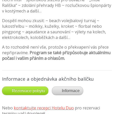
Rališka“ ~ zdolání přehrady HB ~ rozlučkovou špionpárty
v kostýmech a další…
Dospělí mohou zkusit: ~ beach volejbalový turnaj ~
lukostřelbu ~ mölkky, kuželky, kroket ~ florbal nebo
pingpong ~ aqaudance a saunování ~ výlety na kolech,
elektrokolech, koloběžkách a další…
A to rozhodně není vše, protože o překvapení vás přece
nepřipravíme.
Program se také přizpůsobuje aktuálnímu
počasí i vašim přáním a ohlasům.
Informace a objednávka akčního balíčku
Rezervace pobytu
Informace
Nebo
kontaktujte recepci Hotelu Duo
pro rezervaci
termínu vaší dovolené!