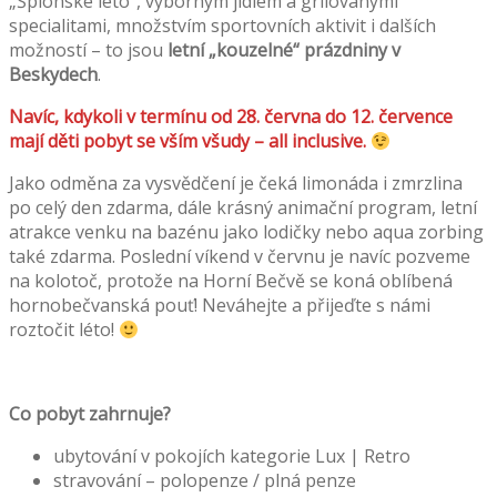
„Špionské léto“, výborným jídlem a grilovanými
specialitami, množstvím sportovních aktivit i dalších
možností – to jsou
letní „kouzelné“ prázdniny v
Beskydech
.
Navíc, kdykoli v termínu od 28. června do 12. července
mají děti pobyt se vším všudy – all inclusive.
Jako odměna za vysvědčení je čeká limonáda i zmrzlina
po celý den zdarma, dále krásný animační program, letní
atrakce venku na bazénu jako lodičky nebo aqua zorbing
také zdarma. Poslední víkend v červnu je navíc pozveme
na kolotoč, protože na Horní Bečvě se koná oblíbená
hornobečvanská pouť! Neváhejte a přijeďte s námi
roztočit léto!
Co pobyt zahrnuje?
ubytování v pokojích kategorie Lux | Retro
stravování – polopenze / plná penze