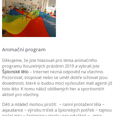
Animační program
Děkujeme, že jste hlasovali pro téma animačního
programu Kouzelných prázdnin 2019 a vybrali jste
Špionské léto
– Internet nezná odpověď na všechno.
Pozorovat, stopovat nebo se umět dobře schovat jsou
dovednosti, které si budou moci vyzkoušet malí agenti již
toto léto. K tomu nálož oblíbených her a sportovních
aktivit pro všechny.
Děti a mládež mohou prožít: ~ ranní protažení těla ~
aqaudance ~ výrobu triček a špionských potřeb ~ tajnou
noční misi ~ špiónskou stezku pro odvážné ~ „mise