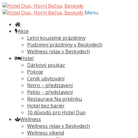
Přeskočit
Přejít
na
k
Menu
navigaci
obsahu
webu
Akce
Letní kouzelné prázdniny
Podzimní prázdniny v Beskydech
Wellness relax v Beskydech
Hotel
Dárkový poukaz
Pokoje
Ceník ubytování
Retro – představení
Peklo – představení
Restaurace Na prkénku
Hotel bez bariér
10 důvodů pro Hotel Duo
Wellness
Wellness relax v Beskydech
Wellness víkend