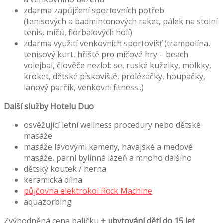
zdarma zapůjčení sportovních potřeb
(tenisových a badmintonových raket, pálek na stolní
tenis, míčů, florbalových holí)
zdarma využití venkovních sportovišť (trampolína,
tenisový kurt, hřiště pro míčové hry – beach
volejbal, člověče nezlob se, ruské kuželky, mölkky,
kroket, dětské pískoviště, prolézačky, houpačky,
lanový parčík, venkovní fitness..)
Další služby Hotelu Duo
osvěžující letní wellness procedury nebo dětské
masáže
masáže lávovými kameny, havajské a medové
masáže, parní bylinná lázeň a mnoho dalšího
dětský koutek / herna
keramická dílna
půjčovna elektrokol Rock Machine
aquazorbing
Zvýhodněná cena balíčku
+ ubytování dětí do 15 let