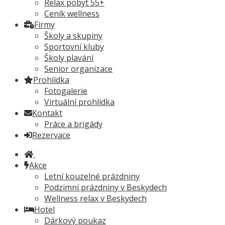
Relax pobyt 55+
Ceník wellness
Firmy
Školy a skupiny
Sportovní kluby
Školy plavání
Senior organizace
Prohlídka
Fotogalerie
Virtuální prohlídka
Kontakt
Práce a brigády
Rezervace
Akce
Letní kouzelné prázdniny
Podzimní prázdniny v Beskydech
Wellness relax v Beskydech
Hotel
Dárkový poukaz