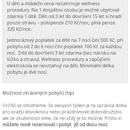
U dětí a mládeže cena nezahrnuje wellness
procedury. Na 1 dospělou osobu je možné ubytovat
zdarma 1 dítě. Děti od 3 let do dovršení 15 let si hradí
pouze stravu – polopenze 210 Kč/noc, plná penze
320 Kč/noc.
Jednorázový poplatek za dítě na 7 nocí činí 500 Kč, při
pobytu od 2 do 6 nocí činí poplatek 100 Kč za každou
noc. Dítě do dovršení 3 let zdarma (bez nároku na
lůžko a stravu). Wellness procedury a zapůjčení
elektrokola se nevztahují na děti. Minimální délka
pobytu je dvě noci.
Možnost zkrácených pobytů (tip)
Určitě se shodneme, že alespoň týden je ta správná doba
pro kratší dovolenou nebo prázdninové dobrodružství,
ale ze zkušeností víme, že ne vždy je to možné. Proto si
můžete nově rezervovat i pobyt již od dvou nocí.