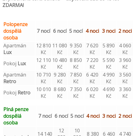
ZDARMA!
Polopenze
dospělá
7 nocí
6 nocí
5 nocí
4 noci
3 noci
2 noci
osoba
Apartmán
12 810
11 080
9 350
7 620
5 890
4 060
Lux
Kč
Kč
Kč
Kč
Kč
Kč
12 110
10 480
8 850
7 220
5 590
3 960
Pokoj
Lux
Kč
Kč
Kč
Kč
Kč
Kč
Apartmán
10 710
9 280
7 850
6 420
4 990
3 560
Retro
Kč
Kč
Kč
Kč
Kč
Kč
10 010
8 680
7 350
6 020
4 690
3 360
Pokoj
Retro
Kč
Kč
Kč
Kč
Kč
Kč
Plná penze
dospělá
7 nocí
6 nocí
5 nocí
4 noci
3 noci
2 noci
osoba
12
10
14 140
8 380
6 460
4 740