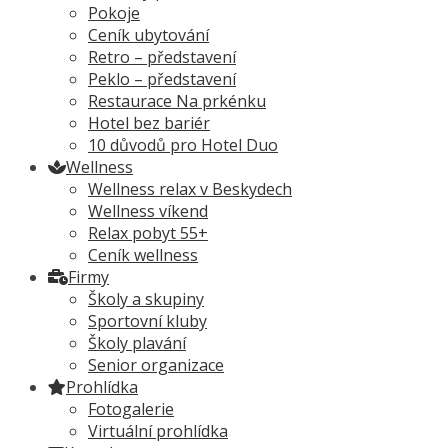
Pokoje
Ceník ubytování
Retro – představení
Peklo – představení
Restaurace Na prkénku
Hotel bez bariér
10 důvodů pro Hotel Duo
Wellness
Wellness relax v Beskydech
Wellness víkend
Relax pobyt 55+
Ceník wellness
Firmy
Školy a skupiny
Sportovní kluby
Školy plavání
Senior organizace
Prohlídka
Fotogalerie
Virtuální prohlídka