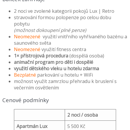
2 noci ve zvolené kategorii pokojů Lux | Retro
stravování formou polopenze po celou dobu
pobytu
(možnost dokoupení plné penze)
Neomezené
využití vnitřního vyhřívaného bazénu a
saunového světa
Neomezené
využití fitness centra
1× přístrojová procedura
(dospělá osoba)
animační program pro děti i dospělé
využití dětského vleku u hotelu zdarma
Bezplatné
parkování u hotelu + WiFi
možnost využít zamrzlou přehradu k bruslení s
večerním osvětlením
Cenové podmínky
2 noci / osoba
Apartmán Lux
5 500 Kč