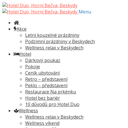
Přeskočit
Přejít
na
k
Menu
navigaci
obsahu
webu
Akce
Letní kouzelné prázdniny
Podzimní prázdniny v Beskydech
Wellness relax v Beskydech
Hotel
Dárkový poukaz
Pokoje
Ceník ubytování
Retro – představení
Peklo – představení
Restaurace Na prkénku
Hotel bez bariér
10 důvodů pro Hotel Duo
Wellness
Wellness relax v Beskydech
Wellness víkend