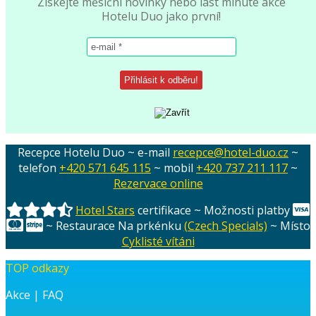
Získejte měsíční novinky nebo last minute akce
Hotelu Duo jako první!
Recepce Hotelu Duo ~ e-mail
recepce@hotel-duo.cz
~
telefon
+420 571 645 115
~ mobil
+420 737 211 117
~
Rezervace online
Hotel Stars
certifikace ~ Možnosti platby
~ Restaurace Na prkénku
(Czech Specials)
~ Místo
Cyklisté vítáni
TOP odkazy
Akce
|
FAQ