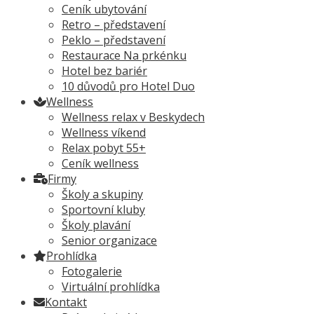
Ceník ubytování
Retro – představení
Peklo – představení
Restaurace Na prkénku
Hotel bez bariér
10 důvodů pro Hotel Duo
Wellness
Wellness relax v Beskydech
Wellness víkend
Relax pobyt 55+
Ceník wellness
Firmy
Školy a skupiny
Sportovní kluby
Školy plavání
Senior organizace
Prohlídka
Fotogalerie
Virtuální prohlídka
Kontakt