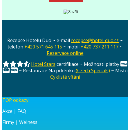
Recepce Hotelu Duo ~ e-mail
recepce@hotel-duo.cz
~
telefon
+420 571 645 115
~ mobil
+420 737 211 117
~
Rezervace online
Hotel Stars
certifikace ~ Možnosti platby
~ Restaurace Na prkénku
(Czech Specials)
~ Místo
Cyklisté vítáni
TOP odkazy
Akce
|
FAQ
Firmy
|
Welness