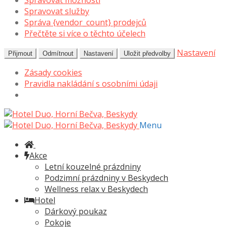
Spravovat možnosti
Spravovat služby
Správa {vendor_count} prodejců
Přečtěte si více o těchto účelech
Nastavení
Přijmout
Odmítnout
Nastavení
Uložit předvolby
Zásady cookies
Pravidla nakládání s osobními údaji
Přeskočit
Přejít
na
k
Menu
navigaci
obsahu
webu
Akce
Letní kouzelné prázdniny
Podzimní prázdniny v Beskydech
Wellness relax v Beskydech
Hotel
Dárkový poukaz
Pokoje