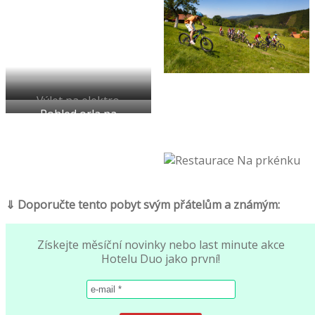
Výlet na elektro
Pohled orla na
kolech za
skupinku cyklo
Radegastem
výletníků
⇓ Doporučte tento pobyt svým přátelům a známým:
Získejte měsíční novinky nebo last minute akce
Hotelu Duo jako první!