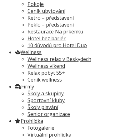
Pokoje
Ceník ubytování
Retro – představení
Peklo – představení
Restaurace Na prkénku
Hotel bez bariér
10 důvodů pro Hotel Duo
Wellness
Wellness relax v Beskydech
Wellness víkend
Relax pobyt 55+
Ceník wellness
Firmy
Školy a skupiny
Sportovní kluby
Školy plavání
Senior organizace
Prohlídka
Fotogalerie
Virtuální prohlídka