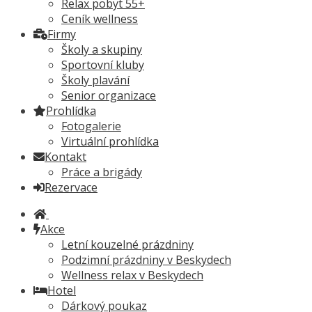
Relax pobyt 55+
Ceník wellness
Firmy
Školy a skupiny
Sportovní kluby
Školy plavání
Senior organizace
Prohlídka
Fotogalerie
Virtuální prohlídka
Kontakt
Práce a brigády
Rezervace
Akce
Letní kouzelné prázdniny
Podzimní prázdniny v Beskydech
Wellness relax v Beskydech
Hotel
Dárkový poukaz