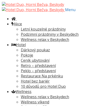
Přeskočit
Přejít
na
k
Menu
navigaci
obsahu
webu
Akce
Letní kouzelné prázdniny
Podzimní prázdniny v Beskydech
Wellness relax v Beskydech
Hotel
Dárkový poukaz
Pokoje
Ceník ubytování
Retro – představení
Peklo – představení
Restaurace Na prkénku
Hotel bez bariér
10 důvodů pro Hotel Duo
Wellness
Wellness relax v Beskydech
Wellness víkend