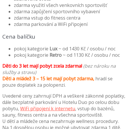
zdarma využití všech venkovních sportovišť
zdarma zapůjčení sportovního vybavení
zdarma vstup do fitness centra
zdarma parkování a WiFi připojení
Cena balíčku
pokoj kategorie
Lux
~ od 1430 Kč / osobu / noc
pokoj kategorie
Retro
~ od 1130 Kč / osobu / noc
Děti do 3 let mají pobyt zcela zdarma!
(bez nároku na
služby a stravu)
Děti a mládež 3 – 15 let mají pobyt zdarma,
hradí se
pouze doplatek za polopenzi.
Uvedené ceny zahrnují DPH a veškeré zákonné poplatky,
dále bezplatné parkování u Hotelu Duo po celou dobu
pobytu,
WiFi připojení k internetu
, vstup do bazénů,
sauny, fitness centra a na všechna sportoviště.
U dětí a mládeže cena nezahrnuje wellness procedury.
Na 1 dospělou osobu je možné ubytovat zdarma 1 dítě.