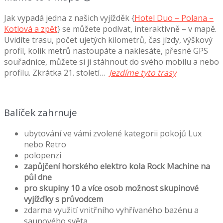
Jak vypadá jedna z našich vyjížděk {
Hotel Duo – Polana –
Kotlová a zpět
} se můžete podívat, interaktivně – v mapě.
Uvidíte trasu, počet ujetých kilometrů, čas jízdy, výškový
profil, kolik metrů nastoupáte a naklesáte, přesné GPS
souřadnice, můžete si ji stáhnout do svého mobilu a nebo
profilu. Zkrátka 21. století…
Jezdíme tyto trasy
Balíček zahrnuje
ubytování ve vámi zvolené kategorii pokojů Lux
nebo Retro
polopenzi
zapůjčení horského elektro kola Rock Machine na
půl dne
pro skupiny 10 a více osob možnost skupinové
vyjížďky s průvodcem
zdarma využití vnitřního vyhřívaného bazénu a
saunového světa