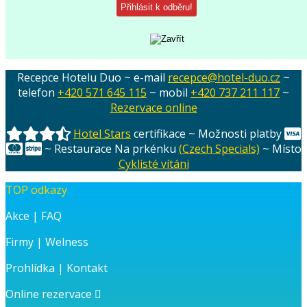
Recepce Hotelu Duo ~ e-mail
recepce@hotel-duo.cz
~
telefon
+420 571 645 115
~ mobil
+420 737 211 117
~
Rezervace online
Hotel Stars
certifikace ~ Možnosti platby
~ Restaurace Na prkénku
(Czech Specials)
~ Místo
Cyklisté vítáni
TOP odkazy
Akce
|
FAQ
Firmy
|
Welness
Prohlídka
|
Kontakt
Online rezervace