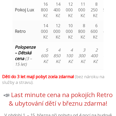
16
14
12
11
8
5
Pokoj Lux
800
400
000
000
250
500
Kč
Kč
Kč
Kč
Kč
Kč
14
12
10
8
6
4
Retro
000
000
000
800
600
400
Kč
Kč
Kč
Kč
Kč
Kč
Polopenze
5
4
4
3
2
1
–
Dětská
600
850
100
300
400
650
cena
(3 –
Kč
Kč
Kč
Kč
Kč
Kč
15 let)
Děti do 3 let mají pobyt zcela zdarma!
(bez nároku na
služby a stravu).
📣
Last minute cena na pokojích Retro
& ubytování dětí v březnu zdarma!
V období 1. – 15. března při pobytu od 4 nocí na budově