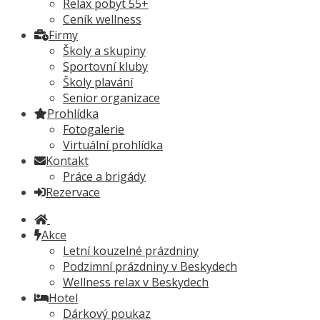
Relax pobyt 55+
Ceník wellness
Firmy
Školy a skupiny
Sportovní kluby
Školy plavání
Senior organizace
Prohlídka
Fotogalerie
Virtuální prohlídka
Kontakt
Práce a brigády
Rezervace
Akce
Letní kouzelné prázdniny
Podzimní prázdniny v Beskydech
Wellness relax v Beskydech
Hotel
Dárkový poukaz