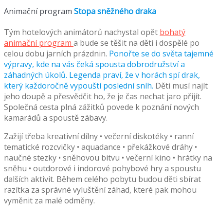
Animační program
Stopa sněžného draka
Tým hotelových animátorů nachystal opět
bohatý
animační program
a bude se těšit na děti i dospělé po
celou dobu jarních prázdnin.
Ponořte se do světa tajemné
výpravy, kde na vás čeká spousta dobrodružství a
záhadných úkolů. Legenda praví, že v horách spí drak,
který každoročně vypouští poslední sníh.
Děti musí najít
jeho doupě a přesvědčit ho, že je čas nechat jaro přijít.
Společná cesta plná zážitků povede k poznání nových
kamarádů a spoustě zábavy.
Zažijí třeba kreativní dílny • večerní diskotéky • ranní
tematické rozcvičky • aquadance • překážkové dráhy •
naučné stezky • sněhovou bitvu • večerní kino • hrátky na
sněhu • outdorové i indorové pohybové hry a spoustu
dalších aktivit. Během celého pobytu budou děti sbírat
razítka za správné vyluštění záhad, které pak mohou
vyměnit za malé odměny.