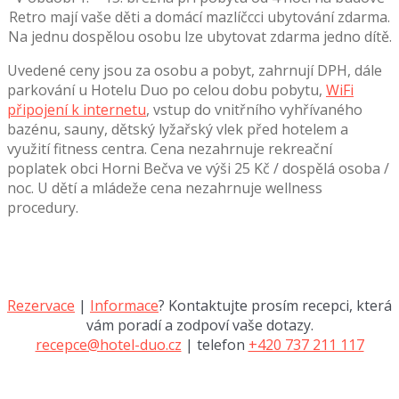
Retro mají vaše děti a domácí mazlíčcci ubytování zdarma.
Na jednu dospělou osobu lze ubytovat zdarma jedno dítě.
Uvedené ceny jsou za osobu a pobyt, zahrnují DPH, dále
parkování u Hotelu Duo po celou dobu pobytu,
WiFi
připojení k internetu
, vstup do vnitřního vyhřívaného
bazénu, sauny, dětský lyžařský vlek před hotelem a
využití fitness centra. Cena nezahrnuje rekreační
poplatek obci Horni Bečva ve výši 25 Kč / dospělá osoba /
noc. U dětí a mládeže cena nezahrnuje wellness
procedury.
Rezervace
|
Informace
? Kontaktujte prosím recepci, která
vám poradí a zodpoví vaše dotazy.
recepce@hotel-duo.cz
| telefon
+420 737 211 117