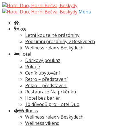
Přeskočit
Přejít
na
k
Menu
navigaci
obsahu
webu
Akce
Letní kouzelné prázdniny
Podzimní prázdniny v Beskydech
Wellness relax v Beskydech
Hotel
Dárkový poukaz
Pokoje
Ceník ubytování
Retro – představení
Peklo – představení
Restaurace Na prkénku
Hotel bez bariér
10 důvodů pro Hotel Duo
Wellness
Wellness relax v Beskydech
Wellness víkend