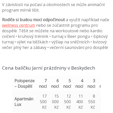
V závislosti na počasí a okolnostech se může animační
program mírně lišit.
Rodiče si budou moci odpočinout
a využít například naše
wellness centrum
nebo se zúčastnit programu pro
dospělé. Těšit se můžete na workoutové nebo kardio
cvičení • kruhový trénink • turnaj v Beer pongu • šipkový
turnaj • výlet na běžkách • výšlap na sněžnicích • kvízový
večer plný her a zábavy • večerní saunování pro dospělé
Cena balíčku Jarní prázdniny v Beskydech
Polopenze
7
6
5
4
3
2
– Dospělí
nocí
nocí
nocí
noci
noci
noci
17
15
12
11
8
5
Apartmán
500
000
500
400
550
700
Lux
Kč
Kč
Kč
Kč
Kč
Kč