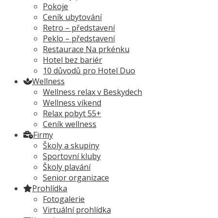
Pokoje
Ceník ubytování
Retro – představení
Peklo – představení
Restaurace Na prkénku
Hotel bez bariér
10 důvodů pro Hotel Duo
Wellness
Wellness relax v Beskydech
Wellness víkend
Relax pobyt 55+
Ceník wellness
Firmy
Školy a skupiny
Sportovní kluby
Školy plavání
Senior organizace
Prohlídka
Fotogalerie
Virtuální prohlídka