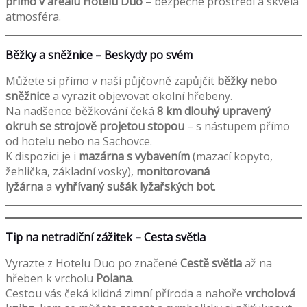
přímo v areálu Hotelu Duo
– bezpečné prostředí a skvělá
atmosféra.
Běžky a sněžnice – Beskydy po svém
Můžete si přímo v naší půjčovně zapůjčit
běžky nebo
sněžnice
a vyrazit objevovat okolní hřebeny.
Na nadšence běžkování čeká
8 km dlouhý upravený
okruh se strojově projetou stopou
– s nástupem přímo
od hotelu nebo na Sachovce.
K dispozici je i
mazárna s vybavením
(mazací kopyto,
žehlička, základní vosky),
monitorovaná
lyžárna
a
vyhřívaný sušák lyžařských bot
.
Tip na netradiční zážitek – Cesta světla
Vyrazte z Hotelu Duo po značené
Cestě světla
až na
hřeben k vrcholu
Polana
.
Cestou vás čeká klidná zimní příroda a nahoře
vrcholová