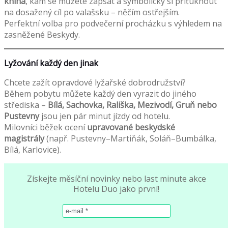
kniha
, kam se můžete zapsat a symbolicky si přiťuknout
na dosažený cíl po valašsku – něčím ostřejším.
Perfektní volba pro podvečerní procházku s výhledem na
zasněžené Beskydy.
Lyžování každý den jinak
Chcete zažít opravdové lyžařské dobrodružství?
Během pobytu můžete každý den vyrazit do jiného
střediska –
Bílá, Sachovka, Rališka, Mezivodí, Gruň nebo
Pustevny
jsou jen pár minut jízdy od hotelu.
Milovníci běžek ocení
upravované beskydské
magistrály
(např. Pustevny–Martiňák, Soláň–Bumbálka,
Bílá, Karlovice).
Získejte měsíční novinky nebo last minute akce
Hotelu Duo jako první!