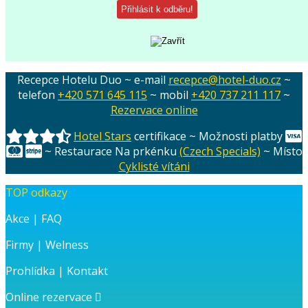
Recepce Hotelu Duo ~ e-mail
recepce@hotel-duo.cz
~
telefon
+420 571 645 115
~ mobil
+420 737 211 117
~
Rezervace online
Hotel Stars
certifikace ~ Možnosti platby
~ Restaurace Na prkénku
(Czech Specials)
~ Místo
Cyklisté vítáni
TOP odkazy
Akce
|
FAQ
Firmy
|
Welness
Prohlídka
|
Kontakt
Online rezervace