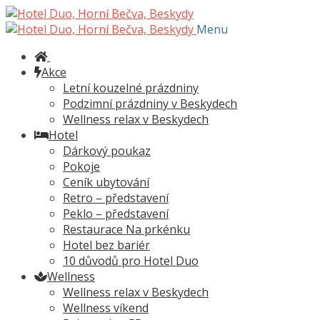
Přeskočit
Přejít
na
k
Menu
navigaci
obsahu
webu
Akce
Letní kouzelné prázdniny
Podzimní prázdniny v Beskydech
Wellness relax v Beskydech
Hotel
Dárkový poukaz
Pokoje
Ceník ubytování
Retro – představení
Peklo – představení
Restaurace Na prkénku
Hotel bez bariér
10 důvodů pro Hotel Duo
Wellness
Wellness relax v Beskydech
Wellness víkend