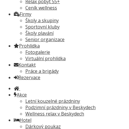
Relax pobyt 55+
Ceník wellness
Firmy
Školy a skupiny
Sportovní kluby
Školy plavání
Senior organizace
Prohlídka
Fotogalerie
Virtuální prohlídka
Kontakt
Práce a brigády
Rezervace
Akce
Letní kouzelné prázdniny
Podzimní prázdniny v Beskydech
Wellness relax v Beskydech
Hotel
Dárkový poukaz