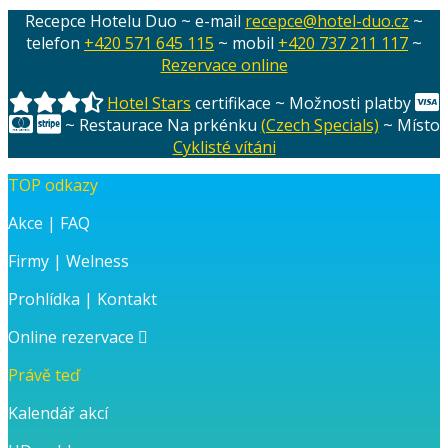
příspěvek:
Recepce Hotelu Duo ~ e-mail
recepce@hotel-duo.cz
~
příspěvek
telefon
+420 571 645 115
~ mobil
+420 737 211 117
~
Rezervace online
Hotel Stars
certifikace ~ Možnosti platby
~ Restaurace Na prkénku
(Czech Specials)
~ Místo
Cyklisté vítáni
TOP odkazy
Akce
|
FAQ
Firmy
|
Welness
Prohlídka
|
Kontakt
Online rezervace
Právě teď
Kalendář akcí