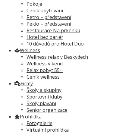
Pokoje
Ceník ubytování
Retro – představení
Peklo – představení
Restaurace Na prkénku
Hotel bez bariér
10 důvodů pro Hotel Duo
Wellness
Wellness relax v Beskydech
Wellness víkend
Relax pobyt 55+
Ceník wellness
Firmy
Školy a skupiny
Sportovní kluby
Školy plavání
Senior organizace
Prohlídka
Fotogalerie
Virtuální prohlídka