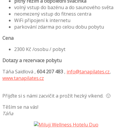
pitný režim a odpolední svačinka
volný vstup do bazénu a do saunového světa
neomezený vstup do fitness centra
WiFi připojení k internetu
parkování zdarma po celou dobu pobytu
Cena
2300 Kč /osobu / pobyt
Dotazy a rezervace pobytu
Táňa Saidlová ,
604 207 483
,
info@tanapilates.cz
,
www.tanapilates.cz
Přijďte si s námi zacvičit a prožít hezký víkend. 🙂
Těším se na vás!
Táňa