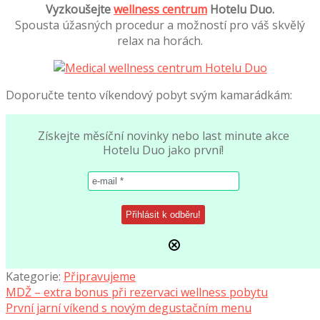
Vyzkoušejte
wellness centrum
Hotelu Duo.
Spousta úžasných procedur a možností pro váš skvělý
relax na horách.
Doporučte tento víkendový pobyt svým kamarádkám:
Získejte měsíční novinky nebo last minute akce
Hotelu Duo jako první!
Kategorie:
Připravujeme
Navigace
Předchozí
MDŽ – extra bonus při rezervaci wellness pobytu
příspěvek:
Následující
První jarní víkend s novým degustačním menu
pro