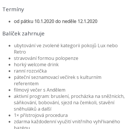
Termíny
od pátku 10.1.2020 do neděle 12.1.2020
Balíček zahrnuje
ubytování ve zvolené kategorii pokojů Lux nebo
Retro
stravování formou polopenze
horký welcome drink
ranní rozcvička
páteční seznamovací večírek s kulturním
referentem
filmový večer s Andělem
aktivní program: bruslení, procházka na sněžnicích,
sáňkování, bobování, sjezd na čemkoli, stavění
sněhuláků a další
1× přístrojová procedura
zdarma každodenní využití vnitřního vyhřívaného
bazénu