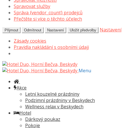
Spravovat možnosti
Spravovat služby
Správa {vendor_count} prodejců
Přečtěte si více o těchto účelech
Nastavení
Přijmout
Odmítnout
Nastavení
Uložit předvolby
Zásady cookies
Pravidla nakládání s osobními údaji
Přeskočit
Přejít
na
k
Menu
navigaci
obsahu
webu
Akce
Letní kouzelné prázdniny
Podzimní prázdniny v Beskydech
Wellness relax v Beskydech
Hotel
Dárkový poukaz
Pokoje