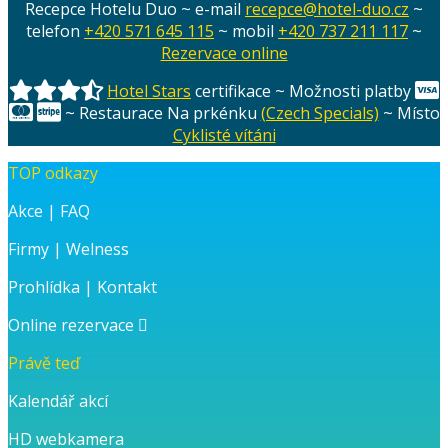
Recepce Hotelu Duo ~ e-mail
recepce@hotel-duo.cz
~
telefon
+420 571 645 115
~ mobil
+420 737 211 117
~
Rezervace online
Hotel Stars
certifikace ~ Možnosti platby
~ Restaurace Na prkénku
(Czech Specials)
~ Místo
Cyklisté vítáni
TOP odkazy
Akce
|
FAQ
Firmy
|
Welness
Prohlídka
|
Kontakt
Online rezervace
Právě teď
Kalendář akcí
HD webkamera