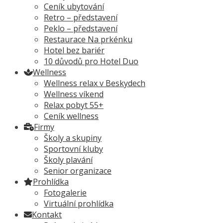
Ceník ubytování
Retro – představení
Peklo – představení
Restaurace Na prkénku
Hotel bez bariér
10 důvodů pro Hotel Duo
Wellness
Wellness relax v Beskydech
Wellness víkend
Relax pobyt 55+
Ceník wellness
Firmy
Školy a skupiny
Sportovní kluby
Školy plavání
Senior organizace
Prohlídka
Fotogalerie
Virtuální prohlídka
Kontakt