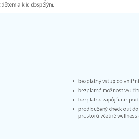
t dětem a klid dospělým.
bezplatný vstup do vnitř
bezplatná možnost využití
bezplatné zapůjčení spor
prodloužený check out do 
prostorů včetně wellness 