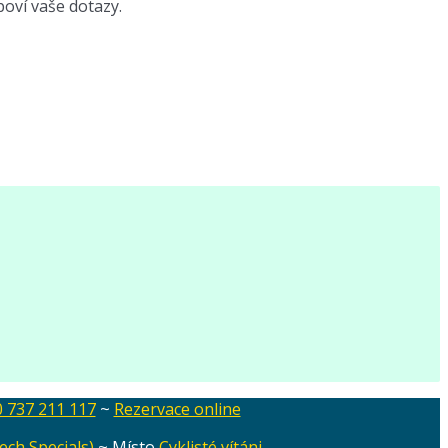
poví vaše dotazy.
 737 211 117
~
Rezervace online
ech Specials)
~ Místo
Cyklisté vítáni