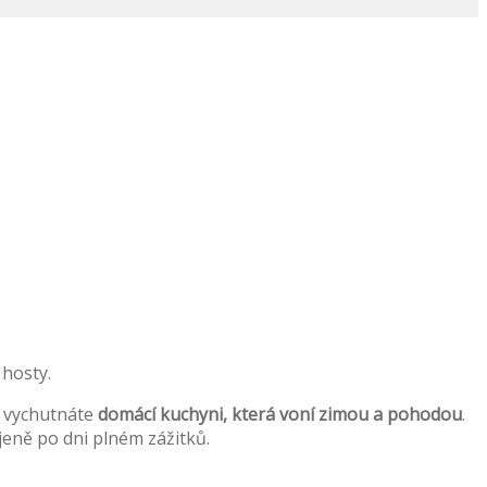
 hosty.
i vychutnáte
domácí kuchyni, která voní zimou a pohodou
.
ojeně po dni plném zážitků.