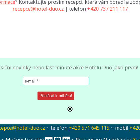
ormace
? Kontaktujte prosím recepci, která vám poradí a zod
recepce@hotel-duo.cz
| telefon
+420 737 211 117
ěsíční novinky nebo last minute akce Hotelu Duo jako první!
cepce@hotel-duo.cz
~ telefon
+420 571 645 115
~ mobil
+420
e ~ Možnosti platby
~ Restaurace Na prkénku
(Cz