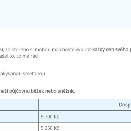
nu
, ze kterého si mohou malí hosté vybírat
každý den svého 
ašel to, co má rád.
 zakysanou smetanou
naší půjčovnu běžek nebo sněžnic.
Dospě
5 700 Kč
5 250 Kč