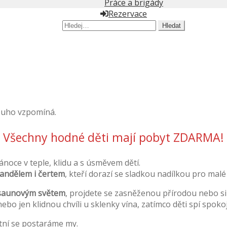
Práce a brigády
Rezervace
Hledat:
louho vzpomíná.
Všechny hodné děti mají pobyt ZDARMA!
ánoce v teple, klidu a s úsměvem dětí.
andělem i čertem
, kteří dorazí se sladkou nadílkou pro malé
 saunovým světem
, projdete se zasněženou přírodou nebo s
nebo jen klidnou chvíli u sklenky vína, zatímco děti spí spok
atní se postaráme my.