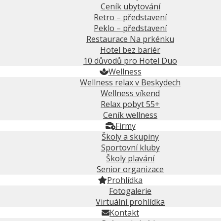
Ceník ubytování
Retro – představení
Peklo – představení
Restaurace Na prkénku
Hotel bez bariér
10 důvodů pro Hotel Duo
Wellness
Wellness relax v Beskydech
Wellness víkend
Relax pobyt 55+
Ceník wellness
Firmy
Školy a skupiny
Sportovní kluby
Školy plavání
Senior organizace
Prohlídka
Fotogalerie
Virtuální prohlídka
Kontakt