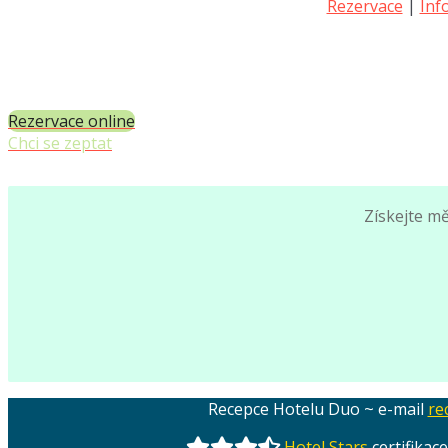
Rezervace
|
Inf
Rezervace online
Chci se zeptat
Získejte m
Recepce Hotelu Duo ~ e-mail
re
Hotel Stars
certifikac