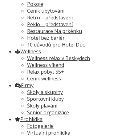
Pokoje
Ceník ubytování
Retro – představení
Peklo – představení
Restaurace Na prkénku
Hotel bez bariér
10 důvodů pro Hotel Duo
Wellness
Wellness relax v Beskydech
Wellness víkend
Relax pobyt 55+
Ceník wellness
Firmy
Školy a skupiny
Sportovní kluby
Školy plavání
Senior organizace
Prohlídka
Fotogalerie
Virtuální prohlídka