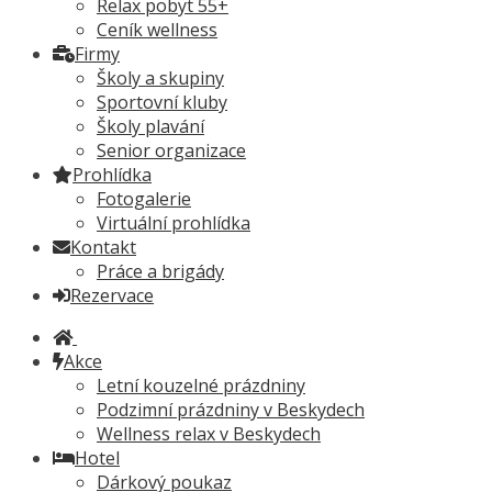
Relax pobyt 55+
Ceník wellness
Firmy
Školy a skupiny
Sportovní kluby
Školy plavání
Senior organizace
Prohlídka
Fotogalerie
Virtuální prohlídka
Kontakt
Práce a brigády
Rezervace
Akce
Letní kouzelné prázdniny
Podzimní prázdniny v Beskydech
Wellness relax v Beskydech
Hotel
Dárkový poukaz