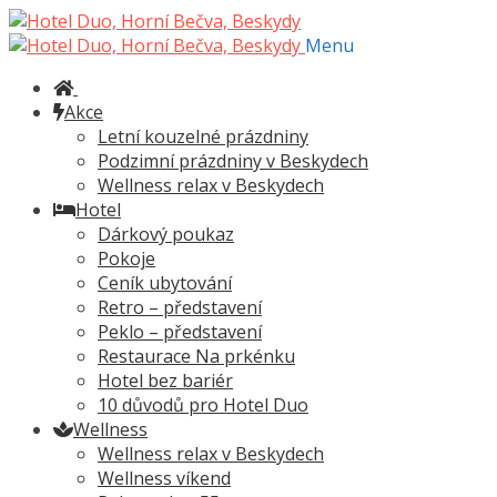
Přeskočit
Přejít
na
k
Menu
navigaci
obsahu
webu
Akce
Letní kouzelné prázdniny
Podzimní prázdniny v Beskydech
Wellness relax v Beskydech
Hotel
Dárkový poukaz
Pokoje
Ceník ubytování
Retro – představení
Peklo – představení
Restaurace Na prkénku
Hotel bez bariér
10 důvodů pro Hotel Duo
Wellness
Wellness relax v Beskydech
Wellness víkend