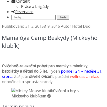
Kontakt
Práce a brigády
Rezervace
Hledat:
Publikováno
31. 3. 2015
8. 9. 2015
Autor
Hotel Duo
Mamajóga Camp Beskydy (Mickeyho
klubík)
Cvičebně-relaxační pobyt pro mamky s miminky,
batolátky a dětmi do 5 let.
Týden
pondělí 24. – neděle 31.
srpna.
Zažijete
skvělé cvičení,
parádní
wellness a relax,
odpočinek a spousta srandy.
Cvičení a hry s
Mickeyho klubíkem 🙂
Termín pobytu