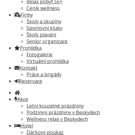
Relax pobyt 55+
Ceník wellness
Firmy
Školy a skupiny
Sportovní kluby
Školy plavání
Senior organizace
Prohlídka
Fotogalerie
Virtuální prohlídka
Kontakt
Práce a brigády
Rezervace
Akce
Letní kouzelné prázdniny
Podzimní prázdniny v Beskydech
Wellness relax v Beskydech
Hotel
Dárkový poukaz