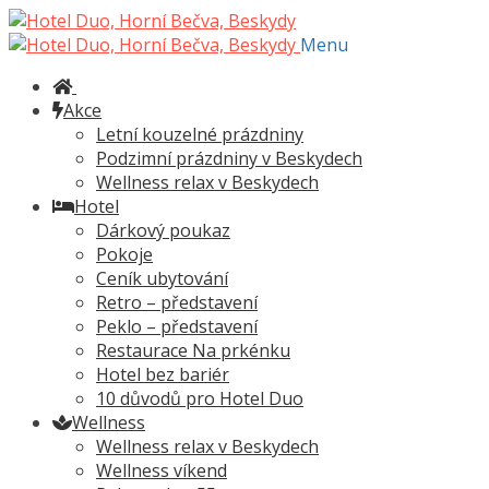
Přeskočit
Přejít
na
k
Menu
navigaci
obsahu
webu
Akce
Letní kouzelné prázdniny
Podzimní prázdniny v Beskydech
Wellness relax v Beskydech
Hotel
Dárkový poukaz
Pokoje
Ceník ubytování
Retro – představení
Peklo – představení
Restaurace Na prkénku
Hotel bez bariér
10 důvodů pro Hotel Duo
Wellness
Wellness relax v Beskydech
Wellness víkend