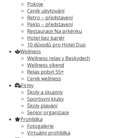
Pokoje
Ceník ubytování
Retro – představení
Peklo – představení
Restaurace Na prkénku
Hotel bez bariér
10 důvodů pro Hotel Duo
Wellness
Wellness relax v Beskydech
Wellness víkend
Relax pobyt 55+
Ceník wellness
Firmy
Školy a skupiny
Sportovní kluby
Školy plavání
Senior organizace
Prohlídka
Fotogalerie
Virtuální prohlídka