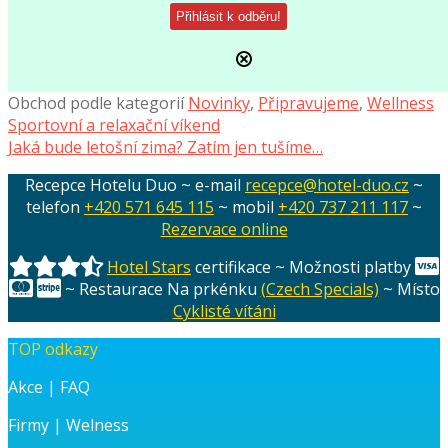
Obchod podle kategorií
Novinky
,
Připravujeme
,
Wellness
Navigace
Předchozí
Sportovní a relaxační víkend
příspěvek:
Následující
Jaká bude letošní zima? Zatím jen tušíme…
pro
příspěvek:
Recepce Hotelu Duo ~ e-mail
recepce@hotel-duo.cz
~
příspěvek
telefon
+420 571 645 115
~ mobil
+420 737 211 117
~
Rezervace online
Hotel Stars
certifikace ~ Možnosti platby
~ Restaurace Na prkénku
(Czech Specials)
~ Místo
Cyklisté vítáni
TOP odkazy
Akce
|
FAQ
Firmy
|
Welness