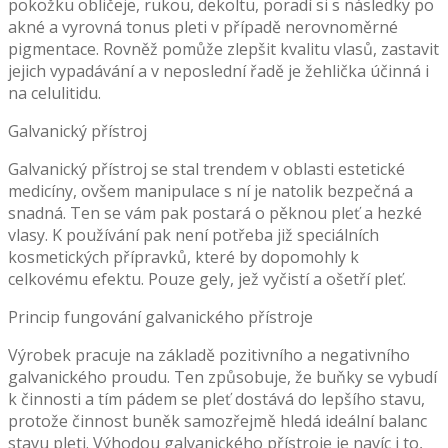
pokožku obličeje, rukou, dekoltu, poradí si s následky po
akné a vyrovná tonus pleti v případě nerovnoměrné
pigmentace. Rovněž pomůže zlepšit kvalitu vlasů, zastavit
jejich vypadávání a v neposlední řadě je žehlička účinná i
na celulitidu.
Galvanický přístroj
Galvanický přístroj se stal trendem v oblasti estetické
medicíny, ovšem manipulace s ní je natolik bezpečná a
snadná. Ten se vám pak postará o pěknou pleť a hezké
vlasy. K používání pak není potřeba již speciálních
kosmetických přípravků, které by dopomohly k
celkovému efektu. Pouze gely, jež vyčistí a ošetří pleť.
Princip fungování galvanického přístroje
Výrobek pracuje na základě pozitivního a negativního
galvanického proudu. Ten způsobuje, že buňky se vybudí
k činnosti a tím pádem se pleť dostává do lepšího stavu,
protože činnost buněk samozřejmě hledá ideální balanc
stavu pleti. Výhodou galvanického přístroje je navíc i to,