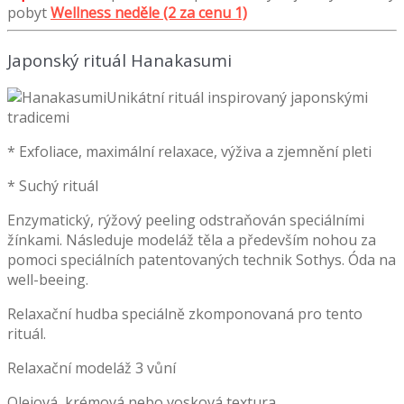
pobyt
Wellness neděle (2 za cenu 1)
Japonský rituál Hanakasumi
Unikátní rituál inspirovaný japonskými
tradicemi
* Exfoliace, maximální relaxace, výživa a zjemnění pleti
* Suchý rituál
Enzymatický, rýžový peeling odstraňován speciálními
žínkami. Následuje modeláž těla a především nohou za
pomoci speciálních patentovaných technik Sothys. Óda na
well-beeing.
Relaxační hudba speciálně zkomponovaná pro tento
rituál.
Relaxační modeláž 3 vůní
Olejová, krémová nebo vosková textura