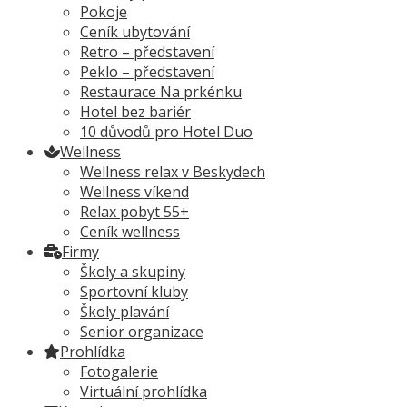
Pokoje
Ceník ubytování
Retro – představení
Peklo – představení
Restaurace Na prkénku
Hotel bez bariér
10 důvodů pro Hotel Duo
Wellness
Wellness relax v Beskydech
Wellness víkend
Relax pobyt 55+
Ceník wellness
Firmy
Školy a skupiny
Sportovní kluby
Školy plavání
Senior organizace
Prohlídka
Fotogalerie
Virtuální prohlídka