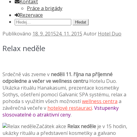
Kontakt
Práce a brigády
Rezervace
Hledat:
Publikováno
18. 9. 2015
24. 11. 2015
Autor
Hotel Duo
Relax neděle
Srdečně vás zveme v
neděli 11. října na příjemné
odpoledne a večer ve wellness centru
Hotelu Duo.
Ukázka rituálu Hanakasumi, prezentace kosmetiky
Sothys, ošetření pomocí Galvanic SPA systému, relax a
pohoda s využitím všech možností
wellness centra
a
závěrečná večeře v
hotelové restauraci
.
Vstupenky
slosovatelné o atraktivní ceny
.
Začátek akce
Relax neděle
je v 15 hodin,
ukázky rituálu a představení kosmetiky a galvano