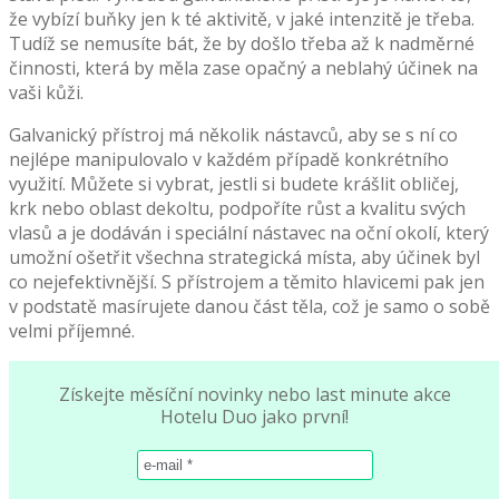
že vybízí buňky jen k té aktivitě, v jaké intenzitě je třeba.
Tudíž se nemusíte bát, že by došlo třeba až k nadměrné
činnosti, která by měla zase opačný a neblahý účinek na
vaši kůži.
Galvanický přístroj má několik nástavců, aby se s ní co
nejlépe manipulovalo v každém případě konkrétního
využití. Můžete si vybrat, jestli si budete krášlit obličej,
krk nebo oblast dekoltu, podpoříte růst a kvalitu svých
vlasů a je dodáván i speciální nástavec na oční okolí, který
umožní ošetřit všechna strategická místa, aby účinek byl
co nejefektivnější. S přístrojem a těmito hlavicemi pak jen
v podstatě masírujete danou část těla, což je samo o sobě
velmi příjemné.
Získejte měsíční novinky nebo last minute akce
Hotelu Duo jako první!