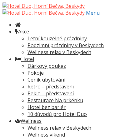
Přeskočit
Přejít
na
k
Menu
navigaci
obsahu
webu
Akce
Letní kouzelné prázdniny
Podzimní prázdniny v Beskydech
Wellness relax v Beskydech
Hotel
Dárkový poukaz
Pokoje
Ceník ubytování
Retro – představení
Peklo – představení
Restaurace Na prkénku
Hotel bez bariér
10 důvodů pro Hotel Duo
Wellness
Wellness relax v Beskydech
Wellness víkend