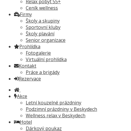
Relax pobyt 55+
Ceník wellness
Firmy
Školy a skupiny
Sportovní kluby
Školy plavání
Senior organizace
Prohlídka
Fotogalerie
Virtuální prohlídka
Kontakt
Práce a brigády
Rezervace
Akce
Letní kouzelné prázdniny
Podzimní prázdniny v Beskydech
Wellness relax v Beskydech
Hotel
Dárkový poukaz