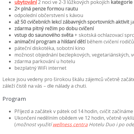
ubytování
2 noci ve 2-3 lůžkových pokojích
kategorie
2× plná penze formou rautu
odpolední občerstvení s kávou
až 50 cvičebních lekcí zábavných sportovních aktivit
ja
zdarma pitný režim po dobu cvičení
vstup do saunového světa
+ skotská ochlazovací spr
animační program a hlídaní dětí
během cvičení rodičů
páteční diskotéka, sobotní kino
možnost objednání bezlepkových, vegetariánských, v
zdarma parkování u hotelu
bezplatný WiFi internet
Lekce jsou vedeny pro širokou škálu zájemců včetně začát
záleží čistě na vás – dle nálady a chuti.
Program
Příjezd a začátek v pátek od 14 hodin, cvičit začínáme
Ukončení nedělním obědem ve 12 hodin, včetně vykliz
(
možnost využití
wellness centra
Hotelu Duo i po ode