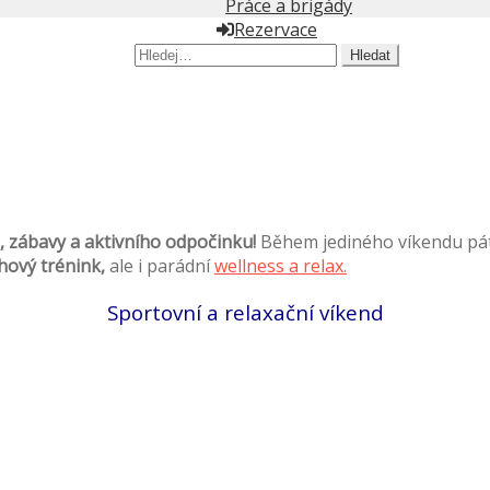
Práce a brigády
Rezervace
Hledat:
e, zábavy a aktivního odpočinku!
Během jediného víkendu páte
uhový trénink,
ale i parádní
wellness a relax.
Sportovní a relaxační víkend