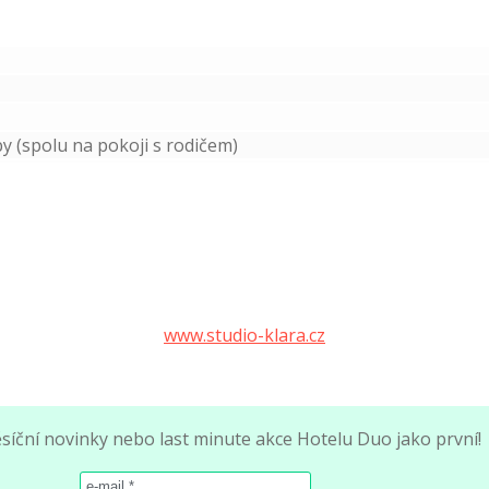
by (spolu na pokoji s rodičem)
www.studio-klara.cz
ěsíční novinky nebo last minute akce Hotelu Duo jako první!