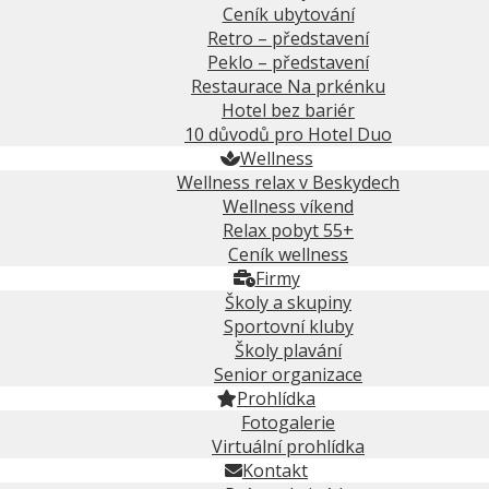
Ceník ubytování
Retro – představení
Peklo – představení
Restaurace Na prkénku
Hotel bez bariér
10 důvodů pro Hotel Duo
Wellness
Wellness relax v Beskydech
Wellness víkend
Relax pobyt 55+
Ceník wellness
Firmy
Školy a skupiny
Sportovní kluby
Školy plavání
Senior organizace
Prohlídka
Fotogalerie
Virtuální prohlídka
Kontakt