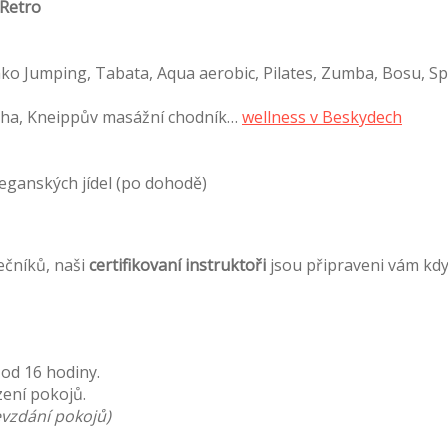
 Retro
ko Jumping, Tabata, Aqua aerobic, Pilates, Zumba, Bosu, Spin
cha, Kneippův masážní chodník…
wellness v Beskydech
eganských jídel (po dohodě)
ečníků, naši
certifikovaní instruktoři
jsou připraveni vám kdy
 od 16 hodiny.
ení pokojů.
vzdání pokojů)