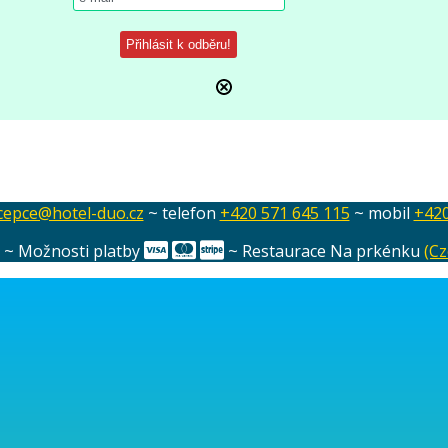
cepce@hotel-duo.cz
~ telefon
+420 571 645 115
~ mobil
+420
e ~ Možnosti platby
~ Restaurace Na prkénku
(Cz