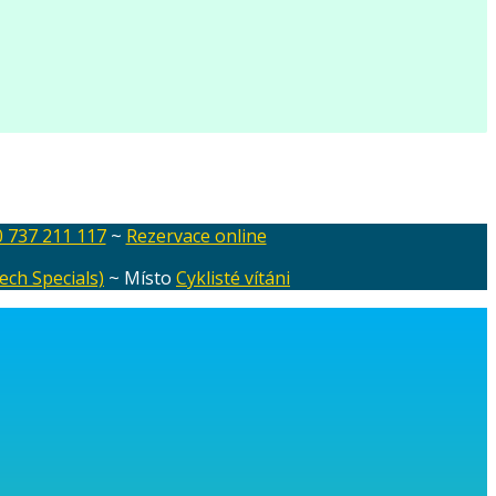
 737 211 117
~
Rezervace online
ech Specials)
~ Místo
Cyklisté vítáni