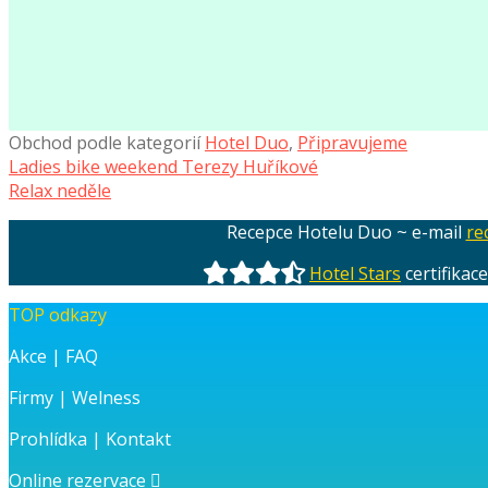
Obchod podle kategorií
Hotel Duo
,
Připravujeme
Navigace
Předchozí
Ladies bike weekend Terezy Huříkové
příspěvek:
Následující
Relax neděle
pro
příspěvek:
Recepce Hotelu Duo ~ e-mail
re
příspěvek
Hotel Stars
certifikac
TOP odkazy
Akce
|
FAQ
Firmy
|
Welness
Prohlídka
|
Kontakt
Online rezervace