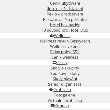
Ceník ubytování
Retro – představení
Peklo – představení
Restaurace Na prkénku
Hotel bez bariér
10 důvodů pro Hotel Duo
Wellness
Wellness relax v Beskydech
Wellness víkend
Relax pobyt 55+
Ceník wellness
Firmy
Školy a skupiny
Sportovní kluby
Školy plavání
Senior organizace
Prohlídka
Fotogalerie
Virtuální prohlídka
Kontakt