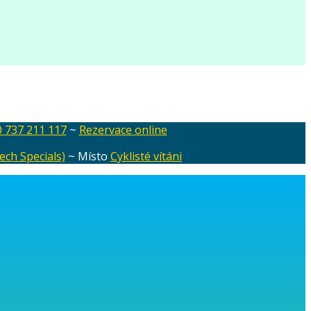
 737 211 117
~
Rezervace online
ech Specials)
~ Místo
Cyklisté vítáni