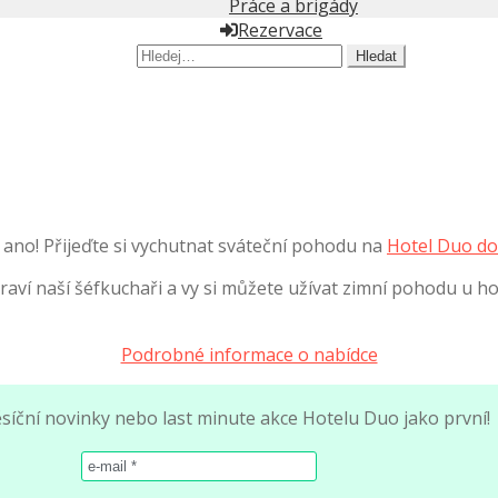
Práce a brigády
Rezervace
Hledat:
 ano! Přijeďte si vychutnat sváteční pohodu na
Hotel Duo do
ví naší šéfkuchaři a vy si můžete užívat zimní pohodu u hoř
Podrobné informace o nabídce
ěsíční novinky nebo last minute akce Hotelu Duo jako první!