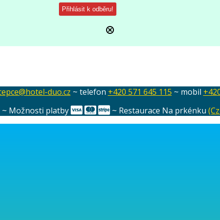
cepce@hotel-duo.cz
~ telefon
+420 571 645 115
~ mobil
+420
e ~ Možnosti platby
~ Restaurace Na prkénku
(Cz