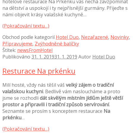
hotelové restaurace Na Prkénku vás nechá zavzpomínat
na dětství a uspokojí i ty nejpřísnější gurmány. Přijeďte s
námi objevit krásy valašské kuchyně…
(Pokračování textu…)
Obchod podle kategorií
Hotel Duo
,
Nezařazené
,
Novinky
,
Připravujeme
,
Zvýhodněné balíčky
Štítek:
newsFromHotel
Publikováno
31. 1. 2019
31. 1. 2019
Autor
Hotel Duo
Resturace Na prkénku
Milí hosté, vždy nás těšil váš
velký zájem o tradiční
valašskou kuchyni
. Bedlivě vám nasloucháme a proto
jsme se rozhodli
dát skvělým místním jídlům ještě větší
prostor a připravili i tradiční způsob servírování
.
Seznamte se prosím s konceptem restaurace
Na
prkénku
…
(Pokračování textu…)