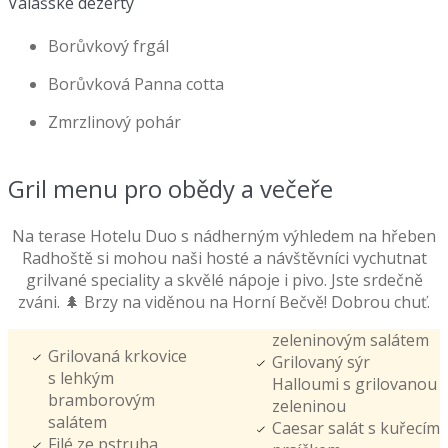
Valašské dezerty
Borůvkový frgál
Borůvková Panna cotta
Zmrzlinový pohár
Gril menu pro obědy a večeře
Na terase Hotelu Duo s nádherným výhledem na hřeben
Radhoště si mohou naši hosté a návštěvníci vychutnat
grilvané speciality a skvělé nápoje i pivo. Jste srdečně
zváni. 🌲 Brzy na viděnou na Horní Bečvě! Dobrou chuť.
zeleninovým salátem
Grilovaná krkovice
Grilovaný sýr
s lehkým
Halloumi s grilovanou
bramborovým
zeleninou
salátem
Caesar salát s kuřecím
Filé ze pstruha