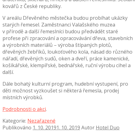
kovářů z České republiky.
V areálu Dřevěného městečka budou probíhat ukázky
starých řemesel. Zaměstnanci Valašského muzea
v přírodě a další řemeslníci budou předvádět staré
profese při zpracování a opracovávání dřeva, stavebních
a výrobních materiálů – výroba štípaných plotů,
dřevěných žebříků, loukoťového kola, násad do různého
nářadí, dřevěných sudů, oken a dveří, práce kamenické,
košíkářské, klempířské, bednářské, ruční výrobu cihel a
další.
Dále bohatý kulturní program, hudební vystupení, pro
děti možnost vyzkoušet si některá řemesla, prodej
místních výrobků.
Podrobnosti o akci
.
Kategorie:
Nezařazené
Publikováno
1. 10. 2019
1. 10. 2019
Autor
Hotel Duo