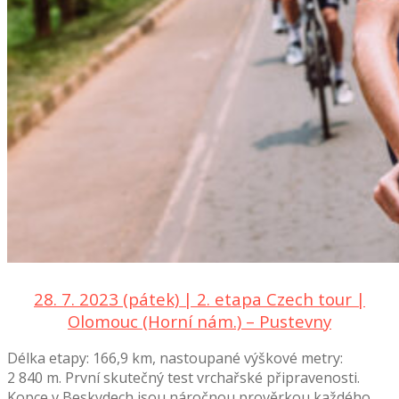
28. 7. 2023 (pátek) | 2. etapa Czech tour |
Olomouc (Horní nám.) – Pustevny
Délka etapy: 166,9 km, nastoupané výškové metry:
2 840 m. První skutečný test vrchařské připravenosti.
Kopce v Beskydech jsou náročnou prověrkou každého