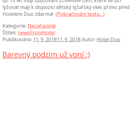
do 15 let mají ubytování ZDARMA! Děti, které se učí
lyžovat mají k dispozici dětský lyžařský vlek přímo před
Hotelem Duo zdarma!
(Pokračování textu…)
Kategorie:
Nezařazené
Štítek:
newsFromHotel
Publikováno
11. 9. 2018
11. 9. 2018
Autor
Hotel Duo
Barevný podzim už voní :)