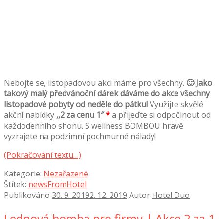
Nebojte se, listopadovou akci máme pro všechny.
🙂 Jako
takový malý předvánoční dárek dáváme do akce všechny
listopadové pobyty od neděle do pátku!
Využijte skvělé
akční nabídky
,,2 za cenu 1″
*
a přijeďte si odpočinout od
každodenního shonu. S wellness BOMBOU hravě
vyzrajete na podzimní pochmurné nálady!
(Pokračování textu…)
Kategorie:
Nezařazené
Štítek:
newsFromHotel
Publikováno
30. 9. 2019
2. 12. 2019
Autor
Hotel Duo
Lednová bomba pro firmy | Akce 2 za 1