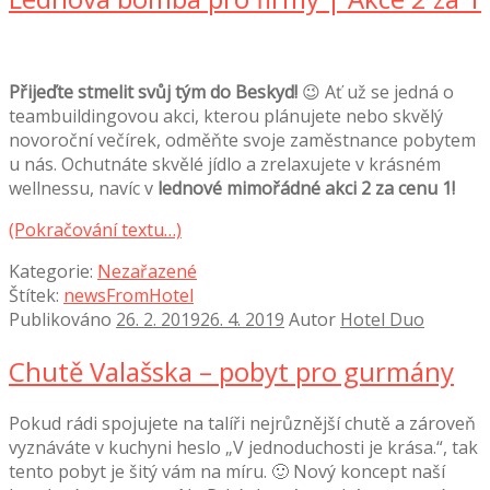
Přijeďte stmelit svůj tým do Beskyd!
😉 Ať už se jedná o
teambuildingovou akci, kterou plánujete nebo skvělý
novoroční večírek, odměňte svoje zaměstnance pobytem
u nás. Ochutnáte skvělé jídlo a zrelaxujete v krásném
wellnessu, navíc v
lednové mimořádné akci 2 za cenu 1!
(Pokračování textu…)
Kategorie:
Nezařazené
Štítek:
newsFromHotel
Publikováno
26. 2. 2019
26. 4. 2019
Autor
Hotel Duo
Chutě Valašska – pobyt pro gurmány
Pokud rádi spojujete na talíři nejrůznější chutě a zároveň
vyznáváte v kuchyni heslo „V jednoduchosti je krása.“, tak
tento pobyt je šitý vám na míru. 🙂 Nový koncept naší