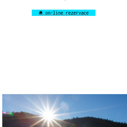
🛎 on-line rezervace