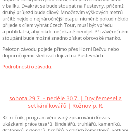
v balíku. Dvakrát se bude stoupat na Pustevny, přičemž
druhý průjezd bude cílový. Množstvím výškových metrů
určitě nejde o nejnáročnější etapu, nicméně pokud někdo
přijede s cílem vyhrát Czech Tour, musí být vpředu
a pohlídat si, aby nikdo nečekaně neodjel. Při závěrečném
stoupání bude možné snadno získat obrovské manko.
Peloton závodu pojede přímo přes Horní Bečvu nebo
doporučujeme sledovat dojezd na Pustevnách.
Podrobnosti o závodu
.
sobota 29.7. – neděle 30.7. | Dny řemesel a
setkání kovářů | Rožnov p. R.
32. ročník, program věnovaný zpracování dřeva s
ukázkami práce tesařů, šindelářů, truhlářů, kameníků,
dráteníků, sklenářů, hrnčířů a dalších řemeslníků. Setkání