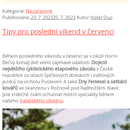
Kategorie:
Nezařazené
Publikováno
23. 7. 2023
25. 7. 2023
Autor
Hotel Duo
Tipy pro poslední víkend v červenci
Během posledního víkendu v čevenci se v okolí Horní
Bečvy konají dvě velmi zajímavé události.
Dojezd
největšího cyklistického etapového závodu
v České
republice za účasti špičkových domácích i světových
jezdců na vrcholu Pusteven. A také
Dny řemesel a setkání
kovářů
ve skanzenu v Rožnově pod Radhoštěm. Navíc
jste srdečně zváni ochutnat místní speciality během
našeho
Valašského víkednu
.