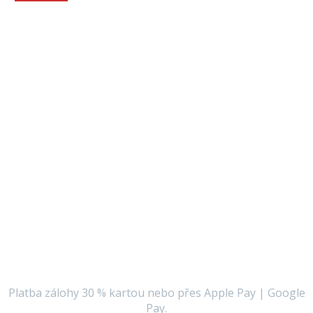
Rezervujte si
pobyt on-line
Výběr pokoje nebo zvýhodněného balíčku za ty nejlepší
ceny!
Platba zálohy 30 % kartou nebo přes Apple Pay | Google
Pay.