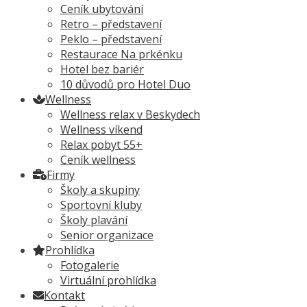
Ceník ubytování
Retro – představení
Peklo – představení
Restaurace Na prkénku
Hotel bez bariér
10 důvodů pro Hotel Duo
Wellness
Wellness relax v Beskydech
Wellness víkend
Relax pobyt 55+
Ceník wellness
Firmy
Školy a skupiny
Sportovní kluby
Školy plavání
Senior organizace
Prohlídka
Fotogalerie
Virtuální prohlídka
Kontakt