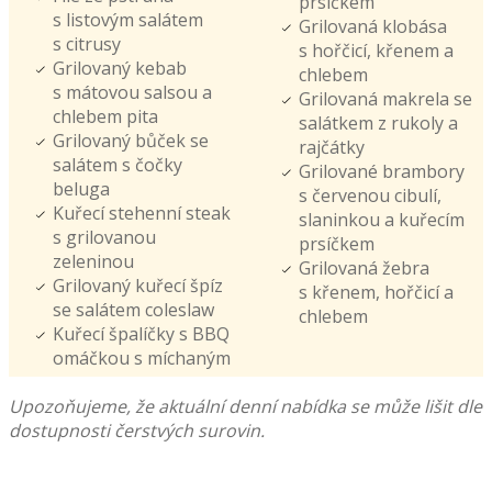
prsíčkem
s listovým salátem
Grilovaná klobása
s citrusy
s hořčicí, křenem a
Grilovaný kebab
chlebem
s mátovou salsou a
Grilovaná makrela se
chlebem pita
salátkem z rukoly a
Grilovaný bůček se
rajčátky
salátem s čočky
Grilované brambory
beluga
s červenou cibulí,
Kuřecí stehenní steak
slaninkou a kuřecím
s grilovanou
prsíčkem
zeleninou
Grilovaná žebra
Grilovaný kuřecí špíz
s křenem, hořčicí a
se salátem coleslaw
chlebem
Kuřecí špalíčky s BBQ
omáčkou s míchaným
Upozoňujeme, že aktuální denní nabídka se může lišit dle
dostupnosti čerstvých surovin.