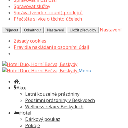
Spravovat možnosti
Spravovat služby
Správa {vendor_count} prodejců
Přečtěte si více o těchto účelech
Nastavení
Přijmout
Odmítnout
Nastavení
Uložit předvolby
Zásady cookies
Pravidla nakládání s osobními údaji
Přeskočit
Přejít
na
k
Menu
navigaci
obsahu
webu
Akce
Letní kouzelné prázdniny
Podzimní prázdniny v Beskydech
Wellness relax v Beskydech
Hotel
Dárkový poukaz
Pokoje