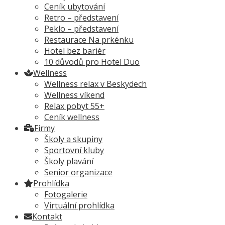
Ceník ubytování
Retro – představení
Peklo – představení
Restaurace Na prkénku
Hotel bez bariér
10 důvodů pro Hotel Duo
Wellness
Wellness relax v Beskydech
Wellness víkend
Relax pobyt 55+
Ceník wellness
Firmy
Školy a skupiny
Sportovní kluby
Školy plavání
Senior organizace
Prohlídka
Fotogalerie
Virtuální prohlídka
Kontakt