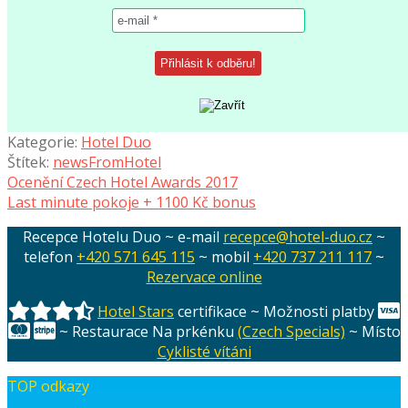
Kategorie:
Hotel Duo
Štítek:
newsFromHotel
Navigace
Předchozí
Ocenění Czech Hotel Awards 2017
příspěvek:
Následující
Last minute pokoje + 1100 Kč bonus
pro
příspěvek:
Recepce Hotelu Duo ~ e-mail
recepce@hotel-duo.cz
~
příspěvek
telefon
+420 571 645 115
~ mobil
+420 737 211 117
~
Rezervace online
Hotel Stars
certifikace ~ Možnosti platby
~ Restaurace Na prkénku
(Czech Specials)
~ Místo
Cyklisté vítáni
TOP odkazy