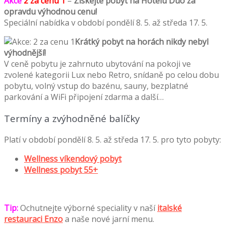
Akce
2 za cenu 1
–
Získejte pobyt na Hotelu Duo za
opravdu výhodnou cenu!
Speciální nabídka v období pondělí 8. 5. až středa 17. 5.
Krátký pobyt na horách nikdy nebyl
výhodnější!
V ceně pobytu je zahrnuto ubytování na pokoji ve
zvolené kategorii Lux nebo Retro, snídaně po celou dobu
pobytu, volný vstup do bazénu, sauny, bezplatné
parkování a WiFi připojení zdarma a další…
Termíny a zvýhodněné balíčky
Platí v období pondělí 8. 5. až středa 17. 5. pro tyto pobyty:
Wellness víkendový pobyt
Wellness pobyt 55+
Tip:
Ochutnejte výborné speciality v naší
italské
restauraci Enzo
a naše nové jarní menu.