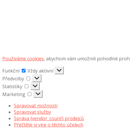
Používáme cookies
, abychom vám umožnili pohodlné prohlí
Funkční
Funkční
Vždy aktivní
Předvolby
Předvolby
Statistiky
Statistiky
Marketing
Marketing
Spravovat možnosti
Spravovat služby
Správa {vendor_count} prodejců
Přečtěte si více o těchto účelech