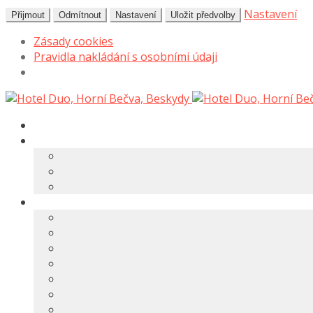
Nastavení
Přijmout
Odmítnout
Nastavení
Uložit předvolby
Zásady cookies
Pravidla nakládání s osobními údaji
Přeskočit
Přejít
na
k
navigaci
obsahu
webu