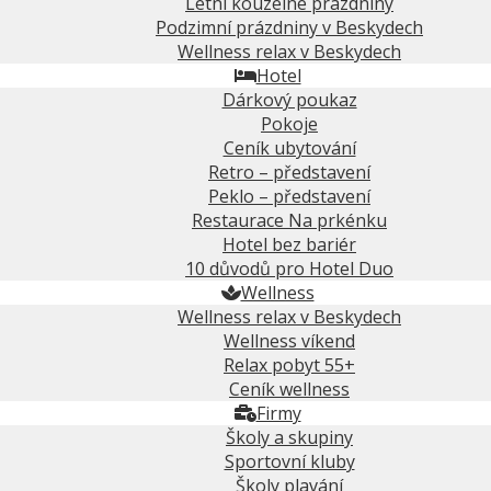
Letní kouzelné prázdniny
Podzimní prázdniny v Beskydech
Wellness relax v Beskydech
Hotel
Dárkový poukaz
Pokoje
Ceník ubytování
Retro – představení
Peklo – představení
Restaurace Na prkénku
Hotel bez bariér
10 důvodů pro Hotel Duo
Wellness
Wellness relax v Beskydech
Wellness víkend
Relax pobyt 55+
Ceník wellness
Firmy
Školy a skupiny
Sportovní kluby
Školy plavání