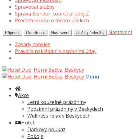
Spravovat možnosti
Spravovat služby
Správa {vendor_count} prodejců
Přečtěte si více o těchto účelech
Nastavení
Přijmout
Odmítnout
Nastavení
Uložit předvolby
Zásady cookies
Pravidla nakládání s osobními údaji
Přeskočit
Přejít
na
k
Menu
navigaci
obsahu
webu
Akce
Letní kouzelné prázdniny
Podzimní prázdniny v Beskydech
Wellness relax v Beskydech
Hotel
Dárkový poukaz
Pokoje