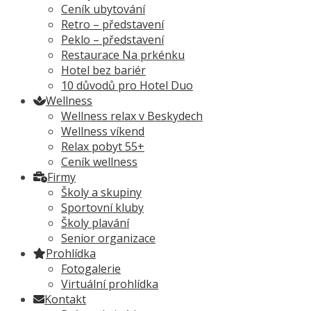
Ceník ubytování
Retro – představení
Peklo – představení
Restaurace Na prkénku
Hotel bez bariér
10 důvodů pro Hotel Duo
Wellness
Wellness relax v Beskydech
Wellness víkend
Relax pobyt 55+
Ceník wellness
Firmy
Školy a skupiny
Sportovní kluby
Školy plavání
Senior organizace
Prohlídka
Fotogalerie
Virtuální prohlídka
Kontakt