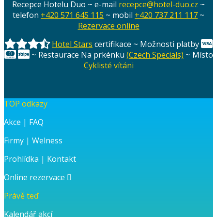
Recepce Hotelu Duo ~ e-mail
recepce@hotel-duo.cz
~
telefon
+420 571 645 115
~ mobil
+420 737 211 117
~
Rezervace online
Hotel Stars
certifikace ~ Možnosti platby
~ Restaurace Na prkénku
(Czech Specials)
~ Místo
Cyklisté vítáni
TOP odkazy
Akce
|
FAQ
Firmy
|
Welness
Prohlídka
|
Kontakt
Online rezervace
Právě teď
Kalendář akcí