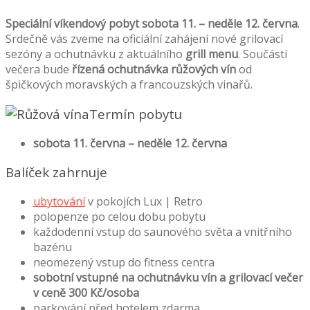
Speciální víkendový pobyt sobota 11. – neděle 12. června
.
Srdečně vás zveme na oficiální zahájení nové grilovací
sezóny a ochutnávku z aktuálního
grill menu
. Součástí
večera bude
řízená ochutnávka růžových vín
od
špičkových moravských a francouzských vinařů.
Termín pobytu
sobota 11. června – neděle 12. června
Balíček zahrnuje
ubytování
v pokojích Lux | Retro
polopenze po celou dobu pobytu
každodenní vstup do saunového světa a vnitřního
bazénu
neomezený vstup do fitness centra
sobotní vstupné na ochutnávku vín a grilovací večer
v ceně 300 Kč/osoba
parkování před hotelem zdarma