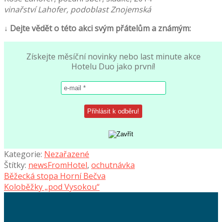
vinařství Lahofer, podoblast Znojemská
↓
Dejte vědět o této akci svým přátelům a známým:
Získejte měsíční novinky nebo last minute akce
Hotelu Duo jako první!
Kategorie:
Nezařazené
Štítky:
newsFromHotel
,
ochutnávka
Navigace
Předchozí
Běžecká stopa Horní Bečva
příspěvek:
Následující
Koloběžky „pod Vysokou“
pro
příspěvek:
příspěvek