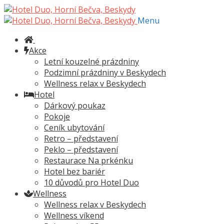
Přeskočit
Přejít
na
k
Menu
navigaci
obsahu
webu
Akce
Letní kouzelné prázdniny
Podzimní prázdniny v Beskydech
Wellness relax v Beskydech
Hotel
Dárkový poukaz
Pokoje
Ceník ubytování
Retro – představení
Peklo – představení
Restaurace Na prkénku
Hotel bez bariér
10 důvodů pro Hotel Duo
Wellness
Wellness relax v Beskydech
Wellness víkend