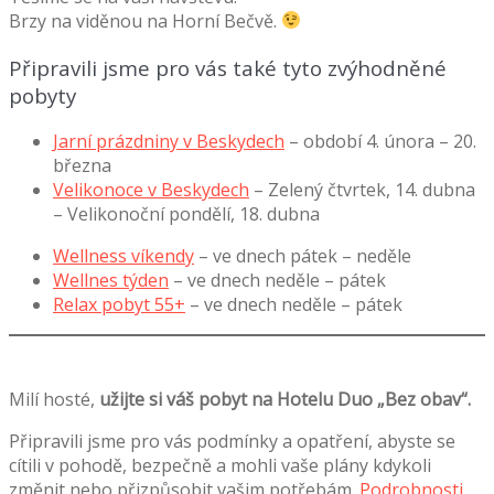
Brzy na viděnou na Horní Bečvě.
Připravili jsme pro vás také tyto zvýhodněné
pobyty
Jarní prázdniny v Beskydech
– období 4. února – 20.
března
Velikonoce v Beskydech
– Zelený čtvrtek, 14. dubna
– Velikonoční pondělí, 18. dubna
Wellness víkendy
– ve dnech pátek – neděle
Wellnes týden
– ve dnech neděle – pátek
Relax pobyt 55+
– ve dnech neděle – pátek
Milí hosté,
užijte si váš pobyt na Hotelu Duo „Bez obav“.
Připravili jsme pro vás podmínky a opatření, abyste se
cítili v pohodě, bezpečně a mohli vaše plány kdykoli
změnit nebo přizpůsobit vašim potřebám.
Podrobnosti