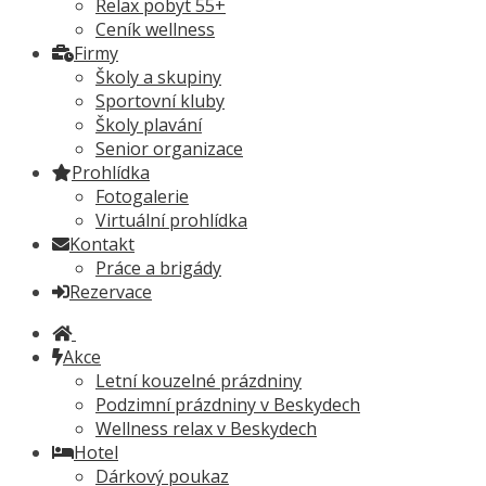
Relax pobyt 55+
Ceník wellness
Firmy
Školy a skupiny
Sportovní kluby
Školy plavání
Senior organizace
Prohlídka
Fotogalerie
Virtuální prohlídka
Kontakt
Práce a brigády
Rezervace
Akce
Letní kouzelné prázdniny
Podzimní prázdniny v Beskydech
Wellness relax v Beskydech
Hotel
Dárkový poukaz