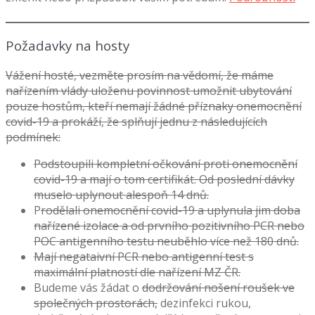
Požadavky na hosty
Vážení hosté, vezměte prosím na vědomí, že máme
nařízením vlády uloženu povinnost umožnit ubytování
pouze hostům, kteří nemají žádné příznaky onemocnění
covid-19 a prokáží, že splňují jednu z následujících
podmínek:
Podstoupili kompletní očkování proti onemocnění
covid-19 a mají o tom certifikát. Od poslední dávky
muselo uplynout alespoň 14 dnů.
P
rodělali onemocnění covid-19 a uplynula jim doba
nařízené izolace a od prvního pozitivního PCR nebo
POC antigenního testu neuběhlo více než 180 dnů.
Mají negataivní PCR nebo antigenní test s
maximální platností dle nařízení MZ ČR.
Budeme vás žádat o
dodržování nošení roušek ve
společných prostorách,
dezinfekci rukou,