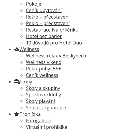
Pokoje
Ceník ubytování
Retro – představení
Peklo – představení
Restaurace Na prkénku
Hotel bez bariér
10 důvodů pro Hotel Duo
Wellness
Wellness relax v Beskydech
Wellness víkend
Relax pobyt 55+
Ceník wellness
Firmy
Školy a skupiny
Sportovní kluby
Školy plavání
Senior organizace
Prohlídka
Fotogalerie
Virtuální prohlídka