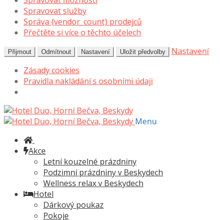
Spravovat možnosti
Spravovat služby
Správa {vendor_count} prodejců
Přečtěte si více o těchto účelech
Nastavení
Přijmout
Odmítnout
Nastavení
Uložit předvolby
Zásady cookies
Pravidla nakládání s osobními údaji
Přeskočit
Přejít
na
k
Menu
navigaci
obsahu
webu
Akce
Letní kouzelné prázdniny
Podzimní prázdniny v Beskydech
Wellness relax v Beskydech
Hotel
Dárkový poukaz
Pokoje