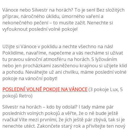
Vánoce nebo Silvestr na horách? To je sen! Bez složitých
příprav, náročného úklidu, úmorného vaření a
nekonečného pečení – to musíte zažít. Nenechte si
vyfouknout poslední volné pokoje!
Užijte si Vánoce v poklidu a nechte všechno na nás!
Poklidíme, navaříme, napečeme a vás necháme si užívat
tu pravou vánoční atmosféru na horách. S lyžováním
nebo jen procházkami zasněženou krajinou si užijete klid
a pohodu. Neváhejte už ani chvilku, máme poslední volné
pokoje na vánoční pobyt!
POSLEDNÍ VOLNÉ POKOJE NA VÁNOCE
(3 pokoje Lux, 5
pokojů Retro)
Silvestr na horách – kdo by odolal? I tady máme pár
posledních volných pokojů a věřte, že o ně bude ještě
rvačka! Víte mezi prvními, že jich ještě pár zbývá, tak si je
nenechte utéct. Zakončete starý rok a přivítejte ten nový