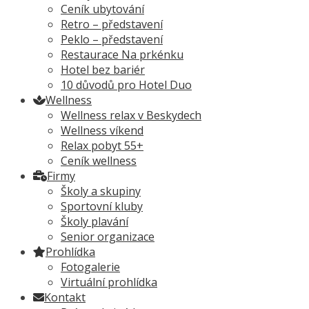
Ceník ubytování
Retro – představení
Peklo – představení
Restaurace Na prkénku
Hotel bez bariér
10 důvodů pro Hotel Duo
Wellness
Wellness relax v Beskydech
Wellness víkend
Relax pobyt 55+
Ceník wellness
Firmy
Školy a skupiny
Sportovní kluby
Školy plavání
Senior organizace
Prohlídka
Fotogalerie
Virtuální prohlídka
Kontakt