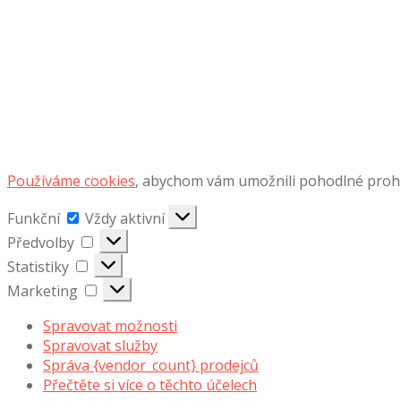
Používáme cookies
, abychom vám umožnili pohodlné prohlí
Funkční
Funkční
Vždy aktivní
Předvolby
Předvolby
Statistiky
Statistiky
Marketing
Marketing
Spravovat možnosti
Spravovat služby
Správa {vendor_count} prodejců
Přečtěte si více o těchto účelech