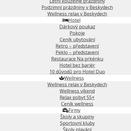
Letní kouzelné prázdniny
Podzimní prázdniny v Beskydech
Wellness relax v Beskydech
Hotel
Dárkový poukaz
Pokoje
Ceník ubytování
Retro – představení
Peklo – představení
Restaurace Na prkénku
Hotel bez bariér
10 důvodů pro Hotel Duo
Wellness
Wellness relax v Beskydech
Wellness víkend
Relax pobyt 55+
Ceník wellness
Firmy
Školy a skupiny
Sportovní kluby
Školy plavání