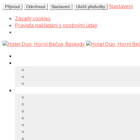
Nastavení
Přijmout
Odmítnout
Nastavení
Uložit předvolby
Zásady cookies
Pravidla nakládání s osobními údaji
Přeskočit
Přejít
na
k
navigaci
obsahu
webu