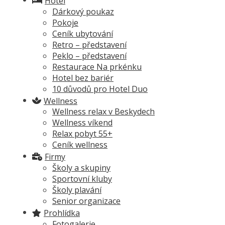
Hotel
Dárkový poukaz
Dárkový poukaz
Pokoje
Pokoje
Ceník ubytování
Ceník ubytování
Retro – představení
Retro – představení
Peklo – představení
Peklo – představení
Restaurace Na prkénku
Restaurace Na prkénku
Hotel bez bariér
Hotel bez bariér
10 důvodů pro Hotel Duo
10 důvodů pro Hotel Duo
Wellness
Wellness
Wellness relax v Beskydech
Wellness relax v Beskydech
Wellness víkend
Wellness víkend
Relax pobyt 55+
Relax pobyt 55+
Ceník wellness
Ceník wellness
Firmy
Firmy
Školy a skupiny
Školy a skupiny
Sportovní kluby
Sportovní kluby
Školy plavání
Školy plavání
Senior organizace
Senior organizace
Prohlídka
Prohlídka
Fotogalerie
Fotogalerie