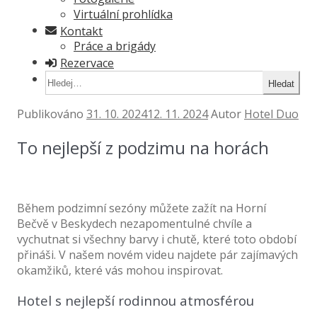
Virtuální prohlídka
Virtuální prohlídka
Kontakt
Kontakt
Práce a brigády
Práce a brigády
Rezervace
Rezervace
Hledat:
Publikováno
31. 10. 2024
12. 11. 2024
Autor
Hotel Duo
To nejlepší z podzimu na horách
Během podzimní sezóny můžete zažít na Horní
Bečvě v Beskydech nezapomentulné chvíle a
vychutnat si všechny barvy i chutě, které toto období
přináši. V našem novém videu najdete pár zajímavých
okamžiků, které vás mohou inspirovat.
Hotel s nejlepší rodinnou atmosférou