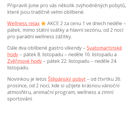
Připravili jsme pro vás několik zvýhodněných pobytů,
které jsou tradičně velmi oblíbené.
Wellness relax
AKCE 2 za cenu 1 ve dnech neděle –
pátek, mimo státní svátky a hlavní sezónu, od 2 nocí
pro parádní wellness zážitky.
Dále dva oblíbené gastro víkendy –
Svatomartinské
hody
– pátek 8. listopadu – neděle 10. listopadu a
Zvěřinové hody
– pátek 22. listopadu – neděle 24.
listopadu.
Novinkou je letos
Štěpánský pobyt
– od čtvrtku 26.
prosince, od 2 nocí, kde si užijete krásnou vánoční
atmosféru, animační program, wellness a zimní
sportování.