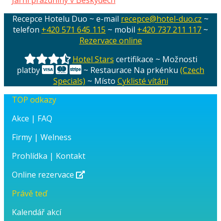
příspěvek
příspěvek:
Recepce Hotelu Duo ~ e-mail
recepce@hotel-duo.cz
~
telefon
+420 571 645 115
~ mobil
+420 737 211 117
~
Rezervace online
Hotel Stars
certifikace ~ Možnosti
platby
~ Restaurace Na prkénku
(Czech
Specials)
~ Místo
Cyklisté vítáni
TOP odkazy
Akce
|
FAQ
Firmy
|
Welness
Prohlídka
|
Kontakt
Online rezervace
Právě teď
Kalendář akcí