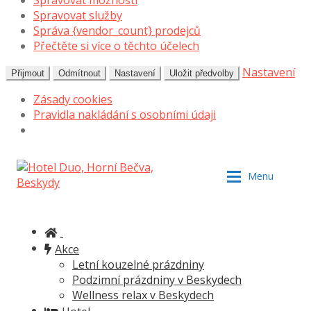
Spravovat možnosti
Spravovat služby
Správa {vendor_count} prodejců
Přečtěte si více o těchto účelech
Nastavení
Přijmout
Odmítnout
Nastavení
Uložit předvolby
Zásady cookies
Pravidla nakládání s osobními údaji
Přeskočit
Přejít
Menu
na
k
navigaci
obsahu
webu
Akce
Akce
Letní kouzelné prázdniny
Letní kouzelné prázdniny
Podzimní prázdniny v Beskydech
Podzimní prázdniny v Beskydech
Wellness relax v Beskydech
Wellness relax v Beskydech
Hotel