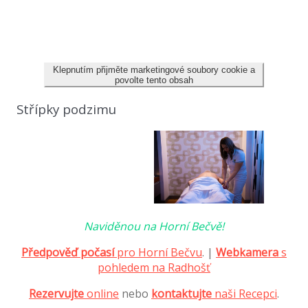
Klepnutím přijměte marketingové soubory cookie a
povolte tento obsah
Střípky podzimu
Naviděnou na Horní Bečvě!
Předpověď počasí
pro Horní Bečvu
. |
Webkamera
s
pohledem na Radhošť
Rezervujte
online
nebo
kontaktujte
naši Recepci
.