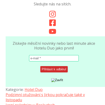
Sledujte nás na sítích.
Získejte měsíční novinky nebo last minute akce
Hotelu Duo jako první!
Kategorie:
Hotel Duo
Navigace
Předchozí
Podzimní otužování s Jirkou pokračuje také v
příspěvek:
listopadu
pro
Následující
Jarní prázdniny v Beskydech