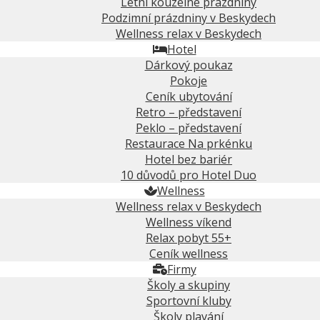
Letní kouzelné prázdniny
Podzimní prázdniny v Beskydech
Wellness relax v Beskydech
Hotel
Dárkový poukaz
Pokoje
Ceník ubytování
Retro – představení
Peklo – představení
Restaurace Na prkénku
Hotel bez bariér
10 důvodů pro Hotel Duo
Wellness
Wellness relax v Beskydech
Wellness víkend
Relax pobyt 55+
Ceník wellness
Firmy
Školy a skupiny
Sportovní kluby
Školy plavání