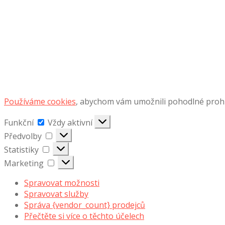
Používáme cookies
, abychom vám umožnili pohodlné prohlí
Funkční
Funkční
Vždy aktivní
Předvolby
Předvolby
Statistiky
Statistiky
Marketing
Marketing
Spravovat možnosti
Spravovat služby
Správa {vendor_count} prodejců
Přečtěte si více o těchto účelech