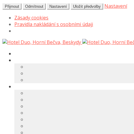
Nastavení
Přijmout
Odmítnout
Nastavení
Uložit předvolby
Zásady cookies
Pravidla nakládání s osobními údaji
Přeskočit
Přejít
na
k
navigaci
obsahu
webu