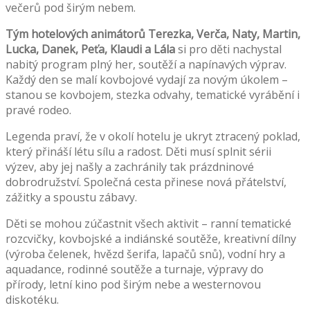
večerů pod širým nebem.
Tým hotelových animátorů Terezka, Verča, Naty, Martin,
Lucka, Danek, Peťa, Klaudi a Lála
si pro děti nachystal
nabitý program plný her, soutěží a napínavých výprav.
Každý den se malí kovbojové vydají za novým úkolem –
stanou se kovbojem, stezka odvahy, tematické vyrábění i
pravé rodeo.
Legenda praví, že v okolí hotelu je ukryt ztracený poklad,
který přináší létu sílu a radost. Děti musí splnit sérii
výzev, aby jej našly a zachránily tak prázdninové
dobrodružství. Společná cesta přinese nová přátelství,
zážitky a spoustu zábavy.
Děti se mohou zúčastnit všech aktivit – ranní tematické
rozcvičky, kovbojské a indiánské soutěže, kreativní dílny
(výroba čelenek, hvězd šerifa, lapačů snů), vodní hry a
aquadance, rodinné soutěže a turnaje, výpravy do
přírody, letní kino pod širým nebe a westernovou
diskotéku.