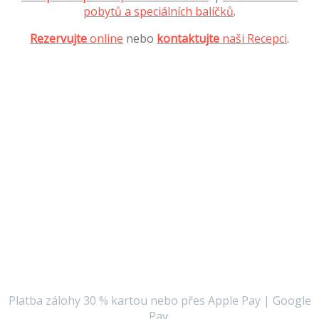
pobytů a speciálních balíčků
.
Rezervujte
online
nebo
kontaktujte
naši Recepci
.
Rezervujte si
pobyt on-line
Výběr pokoje nebo zvýhodněného balíčku za ty nejlepší
ceny!
Platba zálohy 30 % kartou nebo přes Apple Pay | Google
Pay.