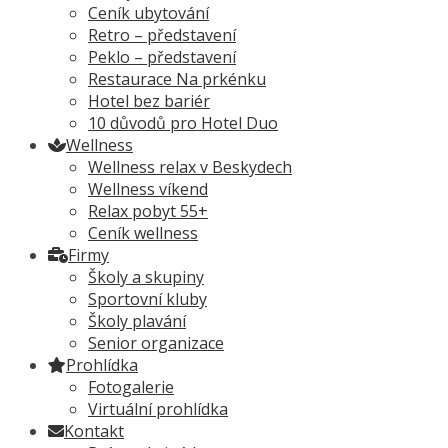
Ceník ubytování
Retro – představení
Peklo – představení
Restaurace Na prkénku
Hotel bez bariér
10 důvodů pro Hotel Duo
Wellness
Wellness relax v Beskydech
Wellness víkend
Relax pobyt 55+
Ceník wellness
Firmy
Školy a skupiny
Sportovní kluby
Školy plavání
Senior organizace
Prohlídka
Fotogalerie
Virtuální prohlídka
Kontakt