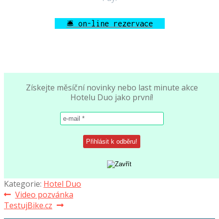
🛎 on-line rezervace
Získejte měsíční novinky nebo last minute akce
Hotelu Duo jako první!
Kategorie:
Hotel Duo
Navigace
Předchozí
Video pozvánka
Následující
příspěvek:
TestujBike.cz
pro
příspěvek: