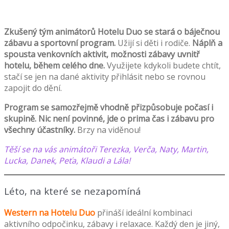
Zkušený tým animátorů Hotelu Duo se stará o báječnou
zábavu a sportovní program.
Užijí si děti i rodiče.
Náplň a
spousta venkovních aktivit, možnosti zábavy uvnitř
hotelu, během celého dne.
Využijete kdykoli budete chtít,
stačí se jen na dané aktivity přihlásit nebo se rovnou
zapojit do dění.
Program se samozřejmě vhodně přizpůsobuje počasí i
skupině. Nic není povinné, jde o prima čas i zábavu pro
všechny účastníky.
Brzy na viděnou!
Těší se na vás animátoři Terezka, Verča, Naty, Martin,
Lucka, Danek, Peťa, Klaudi a Lála!
Léto, na které se nezapomíná
Western na Hotelu Duo
přináší ideální kombinaci
aktivního odpočinku, zábavy i relaxace. Každý den je jiný,