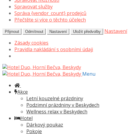
Spravovat možnosti
Spravovat služby
Správa {vendor_count} prodejců
Přečtěte si více o těchto účelech
Nastavení
Přijmout
Odmítnout
Nastavení
Uložit předvolby
Zásady cookies
Pravidla nakládání s osobními údaji
Přeskočit
Přejít
na
k
Menu
navigaci
obsahu
webu
Akce
Letní kouzelné prázdniny
Podzimní prázdniny v Beskydech
Wellness relax v Beskydech
Hotel
Dárkový poukaz
Pokoje