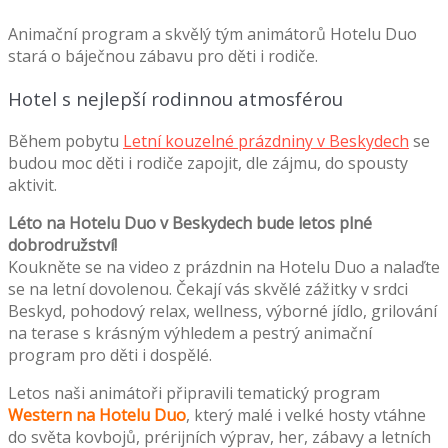
Animační program a skvělý tým animátorů Hotelu Duo
stará o báječnou zábavu pro děti i rodiče.
Hotel s nejlepší rodinnou atmosférou
Během pobytu
Letní kouzelné prázdniny v Beskydech
se
budou moc děti i rodiče zapojit, dle zájmu, do spousty
aktivit.
Léto na Hotelu Duo v Beskydech bude letos plné
dobrodružství!
Koukněte se na video z prázdnin na Hotelu Duo a nalaďte
se na letní dovolenou. Čekají vás skvělé zážitky v srdci
Beskyd, pohodový relax, wellness, výborné jídlo, grilování
na terase s krásným výhledem a pestrý animační
program pro děti i dospělé.
Letos naši animátoři připravili tematický program
Western na Hotelu Duo
, který malé i velké hosty vtáhne
do světa kovbojů, prérijních výprav, her, zábavy a letních