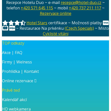
Recepce Hotelu Duo ~ e-mail
recepce@hotel-duo.cz
~
příspěvek
telefon
+420 571 645 115
~ mobil
+420 737 211 117
~
Rezervace online
Hotel Stars
certifikace ~ Možnosti platby
~ Restaurace Na prkénku
(Czech Specials)
~ Místo
Cyklisté vítáni
TOP odkazy
Akce
|
FAQ
Firmy
|
Welness
Prohlídka
|
Kontakt
Online rezervace
Právě teď
Kalendář akcí
HD webkamera